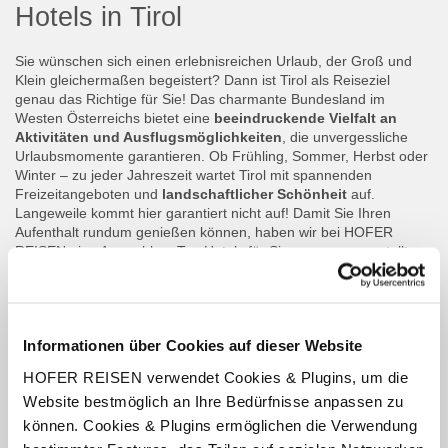
Hotels in Tirol
Sie wünschen sich einen erlebnisreichen Urlaub, der Groß und
Klein gleichermaßen begeistert? Dann ist Tirol als Reiseziel
genau das Richtige für Sie! Das charmante Bundesland im
Westen Österreichs bietet eine
beeindruckende Vielfalt an
Aktivitäten und Ausflugsmöglichkeiten
, die unvergessliche
Urlaubsmomente garantieren. Ob Frühling, Sommer, Herbst oder
Winter – zu jeder Jahreszeit wartet Tirol mit spannenden
Freizeitangeboten und
landschaftlicher Schönheit
auf.
Langeweile kommt hier garantiert nicht auf! Damit Sie Ihren
Aufenthalt rundum genießen können, haben wir bei HOFER
REISEN eine Auswahl an Top Hotels für Sie zusammengestellt.
Hier ist für jede und jeden das Passende dabei:
vom
familienfreundlichen Hotel mit Freizeitprogramm bis hin zur
gemütlichen Unterkunft inmitten der Berge
.
Informationen über Cookies auf dieser Website
Lassen Sie sich von der Vielfalt Tirols verzaubern – mit den
besten Angeboten von HOFER REISEN.
HOFER REISEN verwendet Cookies & Plugins, um die
Website bestmöglich an Ihre Bedürfnisse anpassen zu
Ausgewählte HOFER REISEN
können. Cookies & Plugins ermöglichen die Verwendung
Angebote: