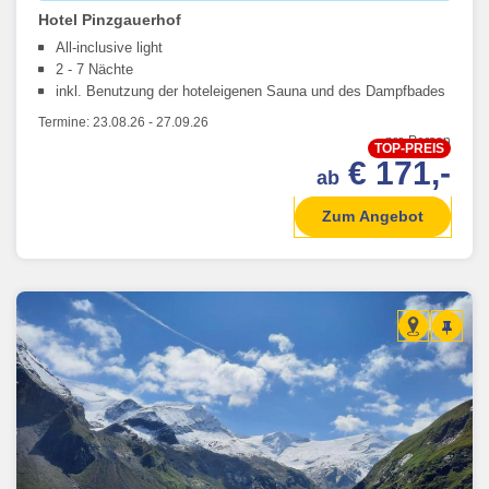
Hotel Pinzgauerhof
All-inclusive light
2 - 7 Nächte
inkl. Benutzung der hoteleigenen Sauna und des Dampfbades
Termine:
23.08.26
-
27.09.26
pro Person
TOP-PREIS
€ 171,-
ab
Zum Angebot