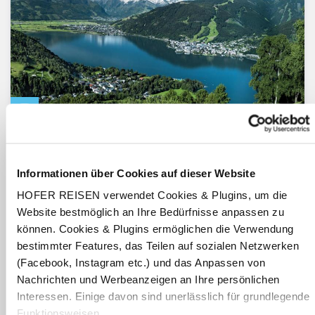
Zell am See
Zell am See - Kaprun / Salzburg
Inkl. Zell am See-Kaprun Sommerkarte
Informationen über Cookies auf dieser Website
Hotel Der Schmittenhof
HOFER REISEN verwendet Cookies & Plugins, um die
4.7
von 5 (89 Bewertungen)
Website bestmöglich an Ihre Bedürfnisse anpassen zu
Halbpension
können. Cookies & Plugins ermöglichen die Verwendung
2 - 7 Nächte
bestimmter Features, das Teilen auf sozialen Netzwerken
inkl. Benutzung des hoteleigenen Saunabereichs
(Facebook, Instagram etc.) und das Anpassen von
Termine:
14.08.26
-
10.10.26
Nachrichten und Werbeanzeigen an Ihre persönlichen
pro Person
Interessen. Einige davon sind unerlässlich für grundlegende
€ 169,-
ab
Funktionsweisen.