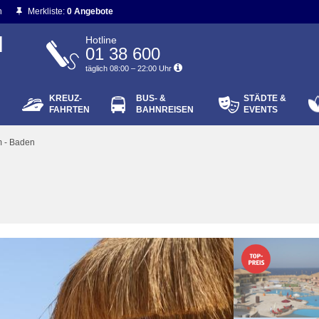
n
Merkliste:
0 Angebote
N
Hotline
01 38 600
täglich 08:00 – 22:00 Uhr
KREUZ-
BUS- &
STÄDTE &
ort vergessen?
FAHRTEN
BAHNREISEN
EVENTS
Login
m - Baden