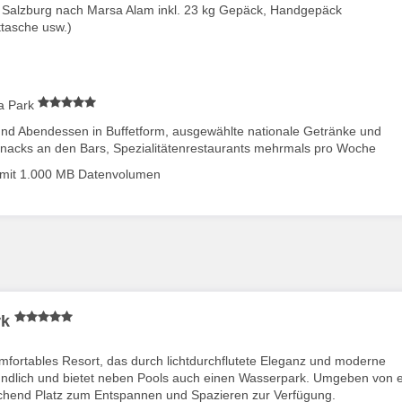
s Salzburg nach Marsa Alam inkl. 23 kg Gepäck, Handgepäck
tasche usw.)
a Park
- und Abendessen in Buffetform, ausgewählte nationale Getränke und
Snacks an den Bars, Spezialitätenrestaurants mehrmals pro Woche
mit 1.000 MB Datenvolumen
rk
mfortables Resort, das durch lichtdurchflutete Eleganz und moderne
reundlich und bietet neben Pools auch einen Wasserpark. Umgeben von e
ichend Platz zum Entspannen und Spazieren zur Verfügung.