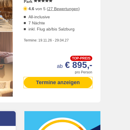
Park
4.6
von 5 (
27 Bewertungen
)
All-inclusive
7 Nächte
inkl. Flug ab/bis Salzburg
Termine:
19.11.26
-
29.04.27
TOP-PREIS
€ 895,-
ab
pro Person
Termine anzeigen