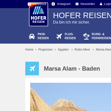
Facebook
Newsletter
Logi
Instagram
HOFER REISE
Da bin ich mir sicher.
PKW-
FLUG-
RUND- &
Passw
REISEN
REISEN
FERNREISEN
Home
Flugreisen
Ägypten
Rotes Meer
Marsa Ala
Marsa Alam - Baden