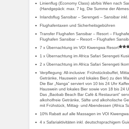
Linienflug (Economy Class) ab/bis Wien nach Sans
(Handgepäck: max. 7 kg, Die Summe der Abmessu
Inlandsflug Sansibar – Serengeti – Sansibar inkl
Flughafentaxen und Sicherheitsgebühren
Transfer Flughafen Sansibar – Resort – Flughafen
Flughafen Sansibar – Resort – Flughafen Sansib
7 x Übernachtung im VOI Kiwengwa Resort
1 x Übernachtung im Africa Safari Serengeti Kusi
2 x Übernachtung im Africa Safari Serengeti Iko
Verpflegung: All-inclusive: Frühstücksbuffet, Mi
Getränke, Hauswein und lokales Bier) zu den Ma
Die Bar „Nanga” serviert von 10 bis 24 Uhr Kaffe
Hauswein und lokales Bier sowie von 18 bis 24 Uh
Das „Baobab Beach Bar Cafè & Restaurant” servie
alkoholfreie Getränke, Säfte und alkoholische G
mit Frühstück, Mittag- und Abendessen (Africa Sa
10% Rabatt auf alle Massagen im VOI Kiwengwa
4 x Safariaktivitäten inkl. deutschsprachigem Gu