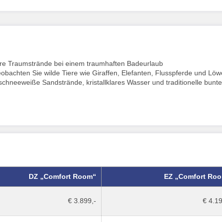
hre Traumstrände bei einem traumhaften Badeurlaub
beobachten Sie wilde Tiere wie Giraffen, Elefanten, Flusspferde und Lö
chneeweiße Sandstrände, kristallklares Wasser und traditionelle bunte
DZ „Comfort Room“
EZ „Comfort Ro
€ 3.899,-
€ 4.19