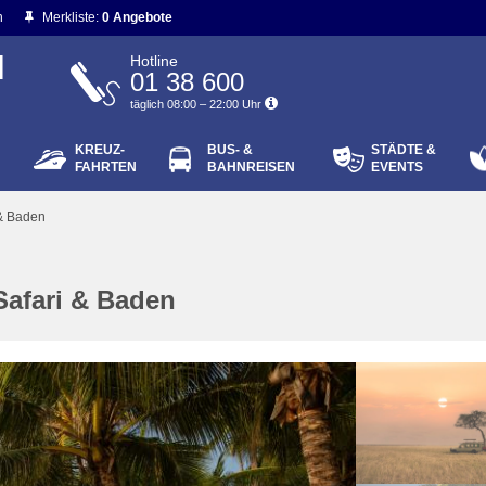
n
Merkliste:
0 Angebote
N
Hotline
01 38 600
täglich 08:00 – 22:00 Uhr
KREUZ-
BUS- &
STÄDTE &
ort vergessen?
FAHRTEN
BAHNREISEN
EVENTS
Login
 & Baden
Safari & Baden