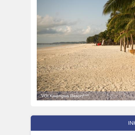
VOI Kiwengwa Resort****
IN