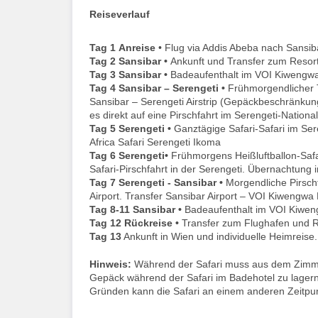
Reiseverlauf
Tag 1
Anreise
• Flug via Addis Abeba nach Sansib
Tag 2
Sansibar •
Ankunft und Transfer zum Resort
Tag 3
Sansibar •
Badeaufenthalt im VOI Kiwengwa
Tag 4
Sansibar – Serengeti •
Frühmorgendlicher 
Sansibar – Serengeti Airstrip (Gepäckbeschränkun
es direkt auf eine Pirschfahrt im Serengeti-Nation
Tag 5
Serengeti •
Ganztägige Safari-Safari im Se
Africa Safari Serengeti Ikoma
Tag 6
Serengeti•
Frühmorgens Heißluftballon-Safar
Safari-Pirschfahrt in der Serengeti. Übernachtung 
Tag 7
Serengeti - Sansibar •
Morgendliche Pirschf
Airport. Transfer Sansibar Airport – VOI Kiwengwa 
Tag 8-11
Sansibar •
Badeaufenthalt im VOI Kiwen
Tag 12
Rückreise •
Transfer zum Flughafen und R
Tag 13
Ankunft in Wien und individuelle Heimreise.
Hinweis:
Während der Safari muss aus dem Zimmer
Gepäck während der Safari im Badehotel zu lager
Gründen kann die Safari an einem anderen Zeitpunk