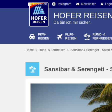
Facebook
Newsletter
Logi
Instagram
HOFER REISE
Da bin ich mir sicher.
PKW-
FLUG-
RUND- &
Passw
REISEN
REISEN
FERNREISEN
Home
Rund- & Fernreisen
Sansibar & Serengeti - Safari
Sansibar & Serengeti - 