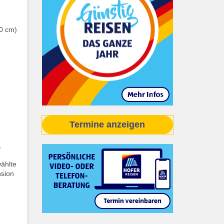
40 cm)
Termine anzeigen
,
wählte
nsion