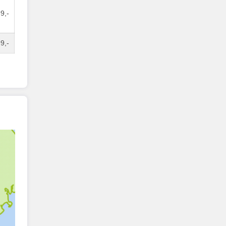
9,-
9,-