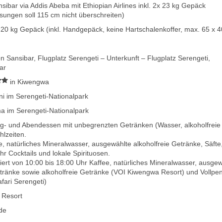
ibar via Addis Abeba mit Ethiopian Airlines inkl. 2x 23 kg Gepäck
ngen soll 115 cm nicht überschreiten)
. 20 kg Gepäck (inkl. Handgepäck, keine Hartschalenkoffer, max. 65 x 
 Sansibar, Flugplatz Serengeti – Unterkunft – Flugplatz Serengeti,
ar
in Kiwengwa
ni im Serengeti-Nationalpark
ma im Serengeti-Nationalpark
ttag- und Abendessen mit unbegrenzten Getränken (Wasser, alkoholfreie
hlzeiten.
e, natürliches Mineralwasser, ausgewählte alkoholfreie Getränke, Säfte
r Cocktails und lokale Spirituosen.
rt von 10:00 bis 18:00 Uhr Kaffee, natürliches Mineralwasser, ausge
etränke sowie alkoholfreie Getränke (VOI Kiwengwa Resort) und Vollpe
fari Serengeti)
 Resort
ide