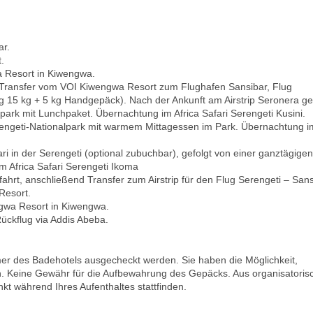
ar.
.
 Resort in Kiwengwa.
Transfer vom VOI Kiwengwa Resort zum Flughafen Sansibar, Flug
g 15 kg + 5 kg Handgepäck). Nach der Ankunft am Airstrip Seronera ge
alpark mit Lunchpaket. Übernachtung im Africa Safari Serengeti Kusini.
rengeti-Nationalpark mit warmem Mittagessen im Park. Übernachtung i
i in der Serengeti (optional zubuchbar), gefolgt von einer ganztägigen
im Africa Safari Serengeti Ikoma
ahrt, anschließend Transfer zum Airstrip für den Flug Serengeti – San
Resort.
gwa Resort in Kiwengwa.
ückflug via Addis Abeba.
 des Badehotels ausgecheckt werden. Sie haben die Möglichkeit,
n. Keine Gewähr für die Aufbewahrung des Gepäcks. Aus organisatoris
t während Ihres Aufenthaltes stattfinden.