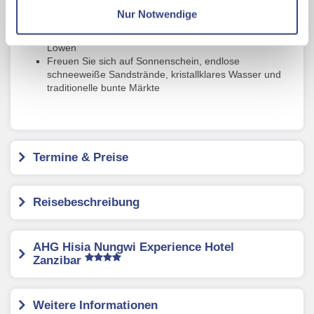
Traumstrände bei einem traumhaften Badeurlaub
Nur Notwendige
Bei Ihrer Safari im Norden Tansanias beobachten Sie
Mit Klick auf "Alles erlauben" stimmen Sie der
wilde Tiere wie Giraffen, Elefanten, Flusspferde und
Verwendung der Cookies & Plugins auf unseren
Löwen
Freuen Sie sich auf Sonnenschein, endlose
Webseiten zu.
schneeweiße Sandstrände, kristallklares Wasser und
traditionelle bunte Märkte
Termine & Preise
Reisebeschreibung
AHG Hisia Nungwi Experience Hotel
Zanzibar
Weitere Informationen