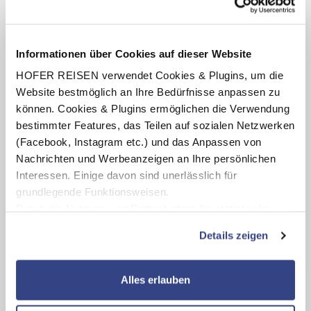
2 x Übernachtung im Africa Safari Karatu
8 x Übernachtung im AHG Hisia Nungwi Experience
Hotel
Informationen über Cookies auf dieser Website
Verpflegung: Halbpension inkl. Willkomens-Getränk,
HOFER REISEN verwendet Cookies & Plugins, um die
Frühstück (Buffet) und Abendessen (AHG Hisia Nungwi
Website bestmöglich an Ihre Bedürfnisse anpassen zu
Experience Hotel) bzw. Vollpension mit Frühstück, Mittag-
und Abendessen (Safari)
können. Cookies & Plugins ermöglichen die Verwendung
bestimmter Features, das Teilen auf sozialen Netzwerken
Alle Transfers im Safarifahrzeug für max. 6 Personen
während der Safari
(Facebook, Instagram etc.) und das Anpassen von
Nachrichten und Werbeanzeigen an Ihre persönlichen
Alle Transfers, Besichtigungen, Eintritte, Ausflüge und
Nationalparkgebühren lt. Reiseverlauf
Interessen. Einige davon sind unerlässlich für
grundlegende Funktionsweisen.
Deutschsprachiger Guide und englischsprachiger Fahrer
während der Safari
Durch die Nutzung von Drittanbietern für statistische
Auswertungen und Direktmarketingzwecke können Sie
Details zeigen
zusätzliche Dienste bzw. Technologien von Drittanbietern
nutzen und uns sowie Dritten weitere Personalisierungen
Highlights
ermöglichen, dabei kommt es auch zu Übermittlungen
Alles erlauben
Ihrer Daten an US-Drittanbieter.
Link zur
Erleben Sie die Gewürzinsel Sansibar und ihre
Datenschutzseite