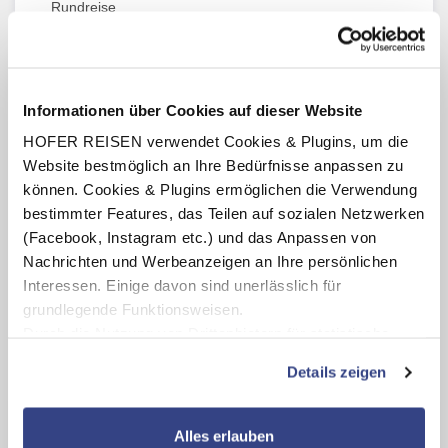
Rundreise
3 x Übernachtung an Bord eines Schiffes
während der Yangtze-Flusskreuzfahrt
Verpflegung: 20 x Frühstück, 13 x Mittagessen, 7 x
Abendessen
Informationen über Cookies auf dieser Website
Schnellzugfahrten
Peking - Luoyang, Luoyang - Xi'an,
HOFER REISEN verwendet Cookies & Plugins, um die
Xi'an - Chengdu, Chengdu - Chongqing, Yichang -
Website bestmöglich an Ihre Bedürfnisse anpassen zu
Hangzhou und Guilin - Hongkong in der 2. Klasse
können. Cookies & Plugins ermöglichen die Verwendung
Alle Transfers, Besichtigungen, Eintritte und Ausflüge lt.
bestimmter Features, das Teilen auf sozialen Netzwerken
Reiseverlauf
(Facebook, Instagram etc.) und das Anpassen von
Örtliche deutschsprachige Reiseleitung während der
Nachrichten und Werbeanzeigen an Ihre persönlichen
Rundreise und der Flusskreuzfahrt
Interessen. Einige davon sind unerlässlich für
Gratis HOFER TELEKOM (HoT) Roaming-Paket mit
grundlegende Funktionsweisen.
1.000 MB Datenvolumen
Durch die Nutzung von Drittanbietern für statistische
Auswertungen und Direktmarketingzwecke können Sie
Details zeigen
zusätzliche Dienste bzw. Technologien von Drittanbietern
nutzen und uns sowie Dritten weitere Personalisierungen
Highlights
ermöglichen, dabei kommt es auch zu Übermittlungen
Alles erlauben