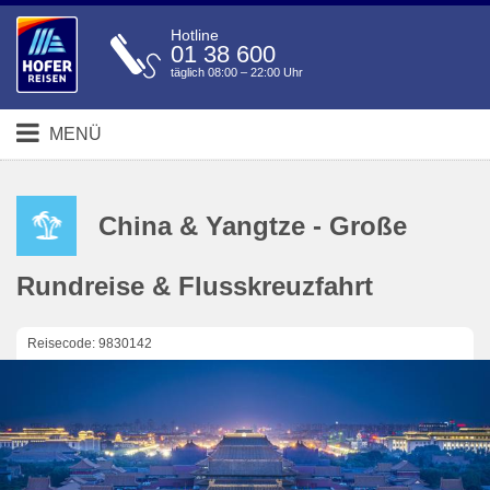
Hotline
01 38 600
täglich 08:00 – 22:00 Uhr
MENÜ
China & Yangtze - Große
Rundreise & Flusskreuzfahrt
Reisecode: 9830142