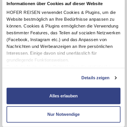
Denkmalschutzgebühren in den Cameron Highlands,
Informationen über Cookies auf dieser Website
Taman Negara und Penang
HOFER REISEN verwendet Cookies & Plugins, um die
Örtliche deutschsprachige Reiseleitung während der
Website bestmöglich an Ihre Bedürfnisse anpassen zu
Ausflüge und Transfers (Tag 2 – 10 und 13 – 14,
ausgenommen 1 x Flughafentransfer mit
können. Cookies & Plugins ermöglichen die Verwendung
englischsprachiger Reiseleitung)
bestimmter Features, das Teilen auf sozialen Netzwerken
Gratis HOFER TELEKOM (HoT) Roaming-Paket mit
(Facebook, Instagram etc.) und das Anpassen von
1.000 MB Datenvolumen
Nachrichten und Werbeanzeigen an Ihre persönlichen
Interessen. Einige davon sind unerlässlich für
grundlegende Funktionsweisen.
Durch die Nutzung von Drittanbietern für statistische
Highlights
Auswertungen und Direktmarketingzwecke können Sie
Details zeigen
zusätzliche Dienste bzw. Technologien von Drittanbietern
Erkunden Sie die multikulturelle Metropole Kuala
nutzen und uns sowie Dritten weitere Personalisierungen
Lumpur
ermöglichen, dabei kommt es auch zu Übermittlungen
Alles erlauben
Begeben Sie sich auf die Spuren des Kolonialismus im
Ihrer Daten an US-Drittanbieter.
Link zur
UNESCO-Weltkulturerbe Malakka
Entdecken Sie die atemberaubende Natur im
Datenschutzseite
Dschungel des Nationalpark Taman Negara
Nur Notwendige
Besuchen Sie eine Teeplantage im Hochland der
Mit Klick auf "Alles erlauben" stimmen Sie der
Cameron Highlands