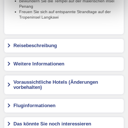
Verwendung der Cookies & Plugins auf unseren
Bewundern Sie die Tempel auf der malerischen Insel
Penang
Webseiten zu.
Freuen Sie sich auf entspannte Strandtage auf der
Tropeninsel Langkawi
Reisebeschreibung
Weitere Informationen
Voraussichtliche Hotels (Änderungen
vorbehalten)
Fluginformationen
Das könnte Sie noch interessieren