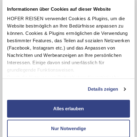
2 x Pirschfahrt im offenen Fahrzeug im Ranthambhore-
Informationen über Cookies auf dieser Website
Nationalpark
1 x Bootsfahrt auf dem Ganges in Varanasi
HOFER REISEN verwendet Cookies & Plugins, um die
Website bestmöglich an Ihre Bedürfnisse anpassen zu
Alle Transfers im klimatisierten Reisebus
können. Cookies & Plugins ermöglichen die Verwendung
Alle Ausflüge, Eintritte, Nationalparkgebühren und
bestimmter Features, das Teilen auf sozialen Netzwerken
Besichtigungen lt. Reiseverlauf
(Facebook, Instagram etc.) und das Anpassen von
Örtliche deutschsprachige Reiseleitung
Nachrichten und Werbeanzeigen an Ihre persönlichen
Interessen. Einige davon sind unerlässlich für
grundlegende Funktionsweisen.
Durch die Nutzung von Drittanbietern für statistische
Highlights
Auswertungen und Direktmarketingzwecke können Sie
Details zeigen
zusätzliche Dienste bzw. Technologien von Drittanbietern
Besuchen Sie das weltberühmte Taj Mahal in Agra und
nutzen und uns sowie Dritten weitere Personalisierungen
viele weitere Paläste und Tempel
Erkunden Sie die üppigen Wälder des Ranthambhore-
ermöglichen, dabei kommt es auch zu Übermittlungen
Alles erlauben
Nationalparks auf Pirschfahrten
Ihrer Daten an US-Drittanbieter.
Link zur
Nehmen Sie am Ufer des heiligen Ganges an einem
Datenschutzseite
Gottesdienst teil
Nur Notwendige
Erleben Sie Varanasi bei einer frühmorgendlichen
Bootsfahrt auf dem Ganges
Mit Klick auf "Alles erlauben" stimmen Sie der