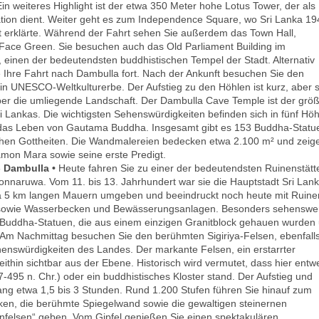
 Ein weiteres Highlight ist der etwa 350 Meter hohe Lotus Tower, der als
ion dient. Weiter geht es zum Independence Square, wo Sri Lanka 19
ft erklärte. Während der Fahrt sehen Sie außerdem das Town Hall,
ace Green. Sie besuchen auch das Old Parliament Building im
inen der bedeutendsten buddhistischen Tempel der Stadt. Alternativ
e Ihre Fahrt nach Dambulla fort. Nach der Ankunft besuchen Sie den
UNESCO-Weltkulturerbe. Der Aufstieg zu den Höhlen ist kurz, aber st
er die umliegende Landschaft. Der Dambulla Cave Temple ist der größ
Lankas. Die wichtigsten Sehenswürdigkeiten befinden sich in fünf Hö
 das Leben von Gautama Buddha. Insgesamt gibt es 153 Buddha-Statu
schen Gottheiten. Die Wandmalereien bedecken etwa 2.100 m² und zeig
on Mara sowie seine erste Predigt.
- Dambulla •
Heute fahren Sie zu einer der bedeutendsten Ruinenstätt
nnaruwa. Vom 11. bis 13. Jahrhundert war sie die Hauptstadt Sri Lank
etwa 5 km langen Mauern umgeben und beeindruckt noch heute mit Ruine
ks sowie Wasserbecken und Bewässerungsanlagen. Besonders sehenswert
n Buddha-Statuen, die aus einem einzigen Granitblock gehauen wurden
. Am Nachmittag besuchen Sie den berühmten Sigiriya-Felsen, ebenfall
swürdigkeiten des Landes. Der markante Felsen, ein erstarrter
thin sichtbar aus der Ebene. Historisch wird vermutet, dass hier entw
-495 n. Chr.) oder ein buddhistisches Kloster stand. Der Aufstieg und
ng etwa 1,5 bis 3 Stunden. Rund 1.200 Stufen führen Sie hinauf zum
ken, die berühmte Spiegelwand sowie die gewaltigen steinernen
elsen“ geben. Vom Gipfel genießen Sie einen spektakulären