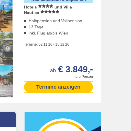
Hotels
und Villa
Nautica
Halbpension und Vollpension
13 Tage
inkl. Flug ab/bis Wien
Termine:
02.11.26
-
15.12.26
€ 3.849,-
ab
pro Person
Termine anzeigen