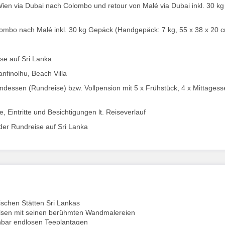
Wien via Dubai nach Colombo und retour von Malé via Dubai inkl. 30 kg
lombo nach Malé inkl. 30 kg Gepäck (Handgepäck: 7 kg, 55 x 38 x 20 
e auf Sri Lanka
nfinolhu, Beach Villa
dessen (Rundreise) bzw. Vollpension mit 5 x Frühstück, 4 x Mittagess
, Eintritte und Besichtigungen lt. Reiseverlauf
der Rundreise auf Sri Lanka
ischen Stätten Sri Lankas
Felsen mit seinen berühmten Wandmalereien
inbar endlosen Teeplantagen