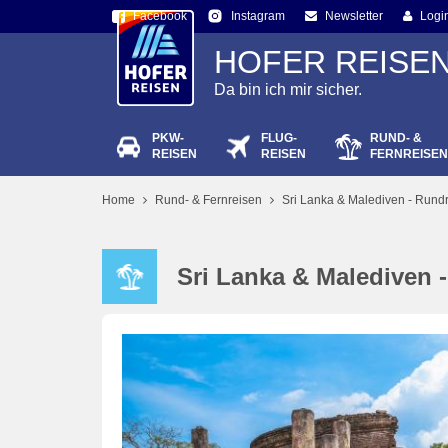
Facebook
Newsletter
Logi
Instagram
HOFER REISE
Da bin ich mir sicher.
PKW-
FLUG-
RUND- &
Passw
REISEN
REISEN
FERNREISEN
Home
Rund- & Fernreisen
Sri Lanka & Malediven - Rund
Sri Lanka & Malediven 