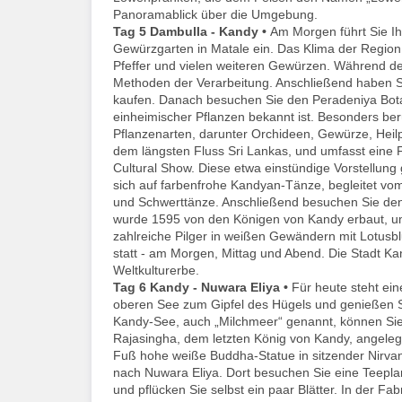
Panoramablick über die Umgebung.
Tag 5
Dambulla - Kandy •
Am Morgen führt Sie Ih
Gewürzgarten in Matale ein. Das Klima der Region 
Pfeffer und vielen weiteren Gewürzen. Während d
Methoden der Verarbeitung. Anschließend haben Si
kaufen. Danach besuchen Sie den Peradeniya Bota
einheimischer Pflanzen bekannt ist. Besonders be
Pflanzenarten, darunter Orchideen, Gewürze, Heil
dem längsten Fluss Sri Lankas, und umfasst eine F
Cultural Show. Diese etwa einstündige Vorstellung g
sich auf farbenfrohe Kandyan-Tänze, begleitet vom
und Schwerttänze. Anschließend besuchen Sie den
wurde 1595 von den Königen von Kandy erbaut, u
zahlreiche Pilger in weißen Gewändern mit Lotusb
statt - am Morgen, Mittag und Abend. Die Stadt
Weltkulturerbe.
Tag 6
Kandy - Nuwara Eliya •
Für heute steht ei
oberen See zum Gipfel des Hügels und genießen S
Kandy-See, auch „Milchmeer“ genannt, können Sie
Rajasingha, dem letzten König von Kandy, angele
Fuß hohe weiße Buddha-Statue in sitzender Nirvana
nach Nuwara Eliya. Dort besuchen Sie eine Teeplan
und pflücken Sie selbst ein paar Blätter. In der Fab