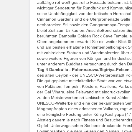
auffällige rot-weiß gestreifte Fassade bekannt ist.
wichtiger Sendeturm für Rundfunk und Kommunikat
seine Unabhängigkeit von der britischen Herrscha
Cinnamon Gardens und die Uferpromenade Galle F
neobarocken Stil sowie den Gangaramaya-Tempel, e
bleibt Zeit zum Einkaufen. Anschließend setzen Si
berühmten Dambulla Golden Rock Cave Temple, ein 
Oben angekommen erwartet Sie ein weiter Blick üb
und am besten erhaltene Höhlentempelkomplex Sri 
mit zahlreichen Statuen und Wandmalereien über
sowie weitere Figuren von Königen und hinduisti
unter anderem Buddhas Versuchung durch den Däm
Tag 4
Dambulla - Polonnaruwa/Sigiriya-Felsen 
des alten Ceylon - der UNESCO-Welterbestadt Polo
Die gut geplante mittelalterliche Stadt war von 
von Palästen, Tempeln, Klöstern, Pavillons, Par
der Gal Vihara, eine Felswand mit eindrucksvolle
zu den Meisterwerken sri-lankischer Kunst zählen
UNESCO-Welterbe und eine der bekanntesten Sehen
Magmapfropfen eines erloschenen Vulkans, ragt wei
eine königliche Festung unter König Kashyapa (477
Abstieg dauern je nach Fitness und Besucherandra
Gipfel. Unterwegs sehen Sie beeindruckende Fres
Löwenpranken, die dem Felsen den Namen „Löwenf