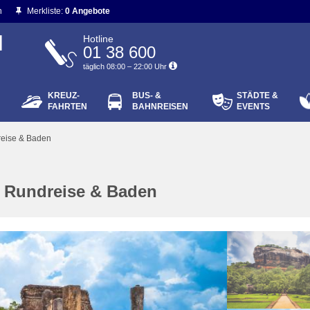
n
Merkliste:
0 Angebote
N
Hotline
01 38 600
täglich 08:00 – 22:00 Uhr
KREUZ-
BUS- &
STÄDTE &
ort vergessen?
FAHRTEN
BAHNREISEN
EVENTS
Login
reise & Baden
- Rundreise & Baden