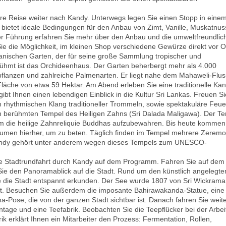
re Reise weiter nach Kandy. Unterwegs legen Sie einen Stopp in eine
bietet ideale Bedingungen für den Anbau von Zimt, Vanille, Muskatnus
er Führung erfahren Sie mehr über den Anbau und die umweltfreundlic
e die Möglichkeit, im kleinen Shop verschiedene Gewürze direkt vor O
nischen Garten, der für seine große Sammlung tropischer und
rühmt ist das Orchideenhaus. Der Garten beherbergt mehr als 4.000
pflanzen und zahlreiche Palmenarten. Er liegt nahe dem Mahaweli-Flus
läche von etwa 59 Hektar. Am Abend erleben Sie eine traditionelle Ka
ibt Ihnen einen lebendigen Einblick in die Kultur Sri Lankas. Freuen Si
 rhythmischen Klang traditioneller Trommeln, sowie spektakuläre Feue
 berühmten Tempel des Heiligen Zahns (Sri Dalada Maligawa). Der T
m die heilige Zahnreliquie Buddhas aufzubewahren. Bis heute kommen
lumen hierher, um zu beten. Täglich finden im Tempel mehrere Zerem
 Kandy gehört unter anderem wegen dieses Tempels zum UNESCO-
ne Stadtrundfahrt durch Kandy auf dem Programm.
Fahren Sie auf dem
ie den Panoramablick auf die Stadt. Rund um den künstlich angelegte
 die Stadt entspannt erkunden. Der See wurde 1807 von Sri Wickrama
gt. Besuchen Sie außerdem die imposante Bahirawakanda-Statue, eine
-Pose, die von der ganzen Stadt sichtbar ist. Danach fahren Sie weit
tage und eine Teefabrik. Beobachten Sie die Teepflücker bei der Arbei
rik erklärt Ihnen ein Mitarbeiter den Prozess: Fermentation, Rollen,