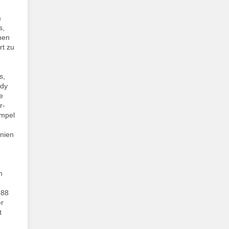
m
s,
hen
rt zu
s,
ndy
e
r-
empel
onien
n
 88
er
t