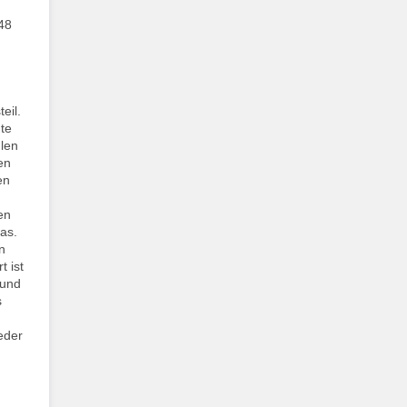
48
eil.
te
hlen
en
en
en
as.
n
 ist
 und
s
eder