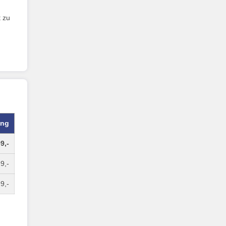
t zu
ung
9,-
9,-
9,-