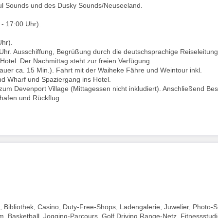
ful Sounds und des Dusky Sounds/Neuseeland.
 - 17:00 Uhr).
hr).
hr. Ausschiffung, Begrüßung durch die deutschsprachige Reiseleitun
 Hotel. Der Nachmittag steht zur freien Verfügung.
er ca. 15 Min.). Fahrt mit der Waiheke Fähre und Weintour inkl.
d Wharf und Spaziergang ins Hotel.
m Devenport Village (Mittagessen nicht inkludiert). Anschließend Be
hafen und Rückflug.
 Bibliothek, Casino, Duty-Free-Shops, Ladengalerie, Juwelier, Photo-
m, Basketball, Jogging-Parcours, Golf Driving Range-Netz, Fitnessstudi