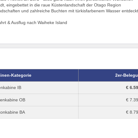
tadt, eingebettet in die raue Küstenlandschaft der Otago Region
andschaften und zahlreiche Buchten mit türkisfarbenem Wasser entdeck
fahrt & Ausflug nach Waiheke Island
inen-Kategorie
2er-Beleg
enkabine IB
€ 6.59
enkabine OB
€ 7.39
konkabine BA
€ 8.79