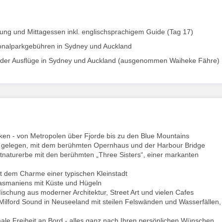
tung und Mittagessen inkl. englischsprachigem Guide (Tag 17)
ationalparkgebühren in Sydney und Auckland
d der Ausflüge in Sydney und Auckland (ausgenommen Waiheke Fähre)
en - von Metropolen über Fjorde bis zu den Blue Mountains
ht gelegen, mit dem berühmten Opernhaus und der Harbour Bridge
aturerbe mit den berühmten „Three Sisters“, einer markanten
it dem Charme einer typischen Kleinstadt
 Tasmaniens mit Küste und Hügeln
Mischung aus moderner Architektur, Street Art und vielen Cafes
Milford Sound in Neuseeland mit steilen Felswänden und Wasserfällen,
le Freiheit an Bord - alles ganz nach Ihren persönlichen Wünschen