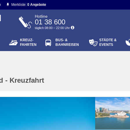
n
Merkliste:
0 Angebote
N
Hotline
01 38 600
täglich 08:00 – 22:00 Uhr
KREUZ-
BUS- &
STÄDTE &
ort vergessen?
FAHRTEN
BAHNREISEN
EVENTS
Login
 - Kreuzfahrt