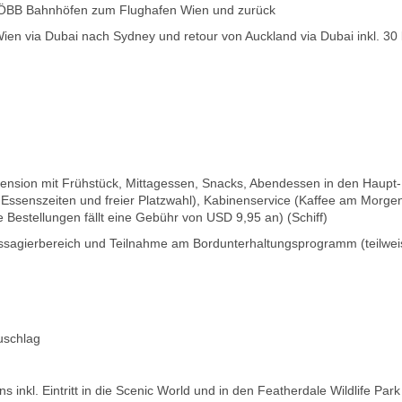
en ÖBB Bahnhöfen zum Flughafen Wien und zurück
Wien via Dubai nach Sydney und retour von Auckland via Dubai inkl. 30
lpension mit Frühstück, Mittagessen, Snacks, Abendessen in den Haupt
en Essenszeiten und freier Platzwahl), Kabinenservice (Kaffee am Morge
e Bestellungen fällt eine Gebühr von USD 9,95 an) (Schiff)
ssagierbereich und Teilnahme am Bordunterhaltungsprogramm (teilwei
uschlag
inkl. Eintritt in die Scenic World und in den Featherdale Wildlife Park