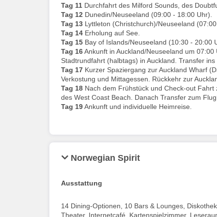
Tag 11
Durchfahrt des Milford Sounds, des Doubt
Tag 12
Dunedin/Neuseeland (09:00 - 18:00 Uhr).
Tag 13
Lyttleton (Christchurch)/Neuseeland (07:00
Tag 14
Erholung auf See.
Tag 15
Bay of Islands/Neuseeland (10:30 - 20:00 U
Tag 16
Ankunft in Auckland/Neuseeland um 07:00 U
Stadtrundfahrt (halbtags) in Auckland. Transfer ins
Tag 17
Kurzer Spaziergang zur Auckland Wharf (Dau
Verkostung und Mittagessen. Rückkehr zur Aucklan
Tag 18
Nach dem Frühstück und Check-out Fahrt zu
des West Coast Beach. Danach Transfer zum Flug
Tag 19
Ankunft und individuelle Heimreise.
Norwegian Spirit
Ausstattung
14 Dining-Optionen, 10 Bars & Lounges, Diskothek,
Theater, Internetcafé, Kartenspielzimmer, Leserau