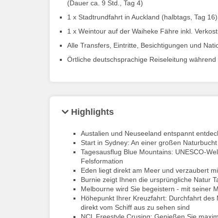
(Dauer ca. 9 Std., Tag 4)
1 x Stadtrundfahrt in Auckland (halbtags, Tag 16)
1 x Weintour auf der Waiheke Fähre inkl. Verkos
Alle Transfers, Eintritte, Besichtigungen und N
Örtliche deutschsprachige Reiseleitung währen
Highlights
Austalien und Neuseeland entspannt entdeck
Start in Sydney: An einer großen Naturbuc
Tagesausflug Blue Mountains: UNESCO-Weltn
Felsformation
Eden liegt direkt am Meer und verzaubert m
Burnie zeigt Ihnen die ursprüngliche Natur
Melbourne wird Sie begeistern - mit seiner 
Höhepunkt Ihrer Kreuzfahrt: Durchfahrt des 
direkt vom Schiff aus zu sehen sind
NCL Freestyle Crusing: Genießen Sie maxima