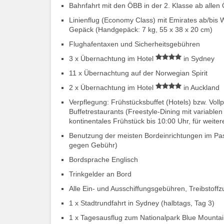
Bahnfahrt mit den ÖBB in der 2. Klasse ab all
Linienflug (Economy Class) mit Emirates ab/bis 
Gepäck (Handgepäck: 7 kg, 55 x 38 x 20 cm)
Flughafentaxen und Sicherheitsgebühren
3 x Übernachtung im Hotel
in Sydney
11 x Übernachtung auf der Norwegian Spirit
2 x Übernachtung im Hotel
in Auckland
Verpflegung: Frühstücksbuffet (Hotels) bzw. Vol
Buffetrestaurants (Freestyle-Dining mit variabl
kontinentales Frühstück bis 10:00 Uhr, für weiter
Benutzung der meisten Bordeinrichtungen im Pa
gegen Gebühr)
Bordsprache Englisch
Trinkgelder an Bord
Alle Ein- und Ausschiffungsgebühren, Treibstoffz
1 x Stadtrundfahrt in Sydney (halbtags, Tag 3)
1 x Tagesausflug zum Nationalpark Blue Mountains 