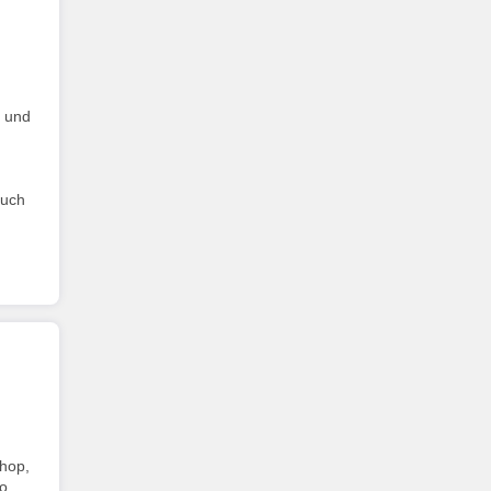
g und
such
Shop,
o,