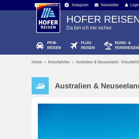
Facebook
Newsletter
Logi
Instagram
HOFER REISE
Da bin ich mir sicher.
PKW-
FLUG-
RUND- &
Passw
REISEN
REISEN
FERNREISEN
Home
Kreuzfahrten
Australien & Neuseeland - Kreuzfahrt
Australien & Neuseeland