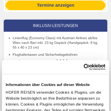
Termine anzeigen
INKLUSIV-LEISTUNGEN
Linienflug (Economy Class) mit Austrian Airlines ab/bis
Wien nach Bari inkl. 23 kg Gepäck (Handgepäck: 8 kg,
55 x 40 x 23 cm)
Flughafentaxen und Sicherheitsgebühren
3 x Übernachtung im Hotel
im Raum Gargano
4 x Übernachtung im Hotel
in Zentralapulien
Verpflegung: Halbpension mit Frühstück und Abendessen
Alle Transfers, Ausflüge, Eintritte und Besichtigungen lt.
Informationen über Cookies auf dieser Website
Reiseverlauf
HOFER REISEN verwendet Cookies & Plugins, um die
Örtliche deutschsprachige Reiseleitung
Website bestmöglich an Ihre Bedürfnisse anpassen zu
können. Cookies & Plugins ermöglichen die Verwendung
bestimmter Features, das Teilen auf sozialen Netzwerken