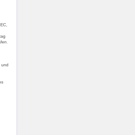
 EC,
tag
fen.
und
es