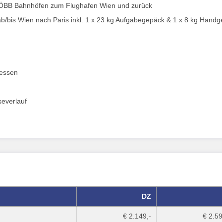
en ÖBB Bahnhöfen zum Flughafen Wien und zurück
 ab/bis Wien nach Paris inkl. 1 x 23 kg Aufgabegepäck & 1 x 8 kg Hand
dessen
severlauf
DZ
€ 2.149,-
€ 2.59