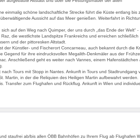
der aufgebaute Altstadt und über die Festungsmauer der alten
ne einmalig schöne landschaftliche Strecke führt die Küste entlang bis
berwältigende Aussicht auf das Meer genießen. Weiterfahrt in Richtu
sich auf den Weg nach Quimper, der uns durch „das Ende der Welt“ - 
u Raz, die westlichste Landspitze Frankreichs und erreichen schließlich
ern und der pittoresken Altstadt.
st der Künstler- und Fischerort Concarneau, auch bekannt durch die Kr
e Gegend für ihre eindrucksvollen Megalith-Denkmäler aus der Frühzei
rnac. Anschließend geht es weiter nach Vannes, einem Hafenstädtchen
g.
 nach Tours mit Stopp in Nantes. Ankunft in Tours und Stadtrundgang 
 St. Martin, in der die Reliquien des Heiligen Martin aufbewahrt werden.
. Transfer zum Flughafen und Rückflug. Ankunft in Wien und individue
nd staufrei ab/bis allen ÖBB Bahnhöfen zu Ihrem Flug ab Flughafen W