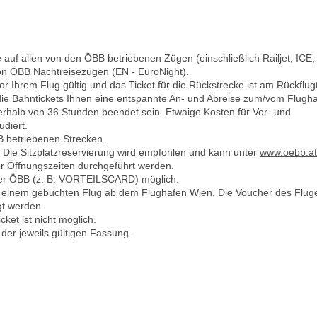
 auf allen von den ÖBB betriebenen Zügen (einschließlich Railjet, ICE,
n ÖBB Nachtreisezügen (EN - EuroNight).
 vor Ihrem Flug gültig und das Ticket für die Rückstrecke ist am Rückflug
die Bahntickets Ihnen eine entspannte An- und Abreise zum/vom Flugha
erhalb von 36 Stunden beendet sein. Etwaige Kosten für Vor- und
udiert.
B betriebenen Strecken.
rt. Die Sitzplatzreservierung wird empfohlen und kann unter
www.oebb.at
r Öffnungszeiten durchgeführt werden.
der ÖBB (z. B. VORTEILSCARD) möglich.
it einem gebuchten Flug ab dem Flughafen Wien. Die Voucher des Flug
gt werden.
ket ist nicht möglich.
der jeweils gültigen Fassung.