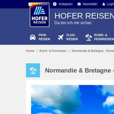
Facebook
Newsletter
Logi
Instagram
HOFER REISE
Da bin ich mir sicher.
PKW-
FLUG-
RUND- &
Passw
REISEN
REISEN
FERNREISEN
Home
Rund- & Fernreisen
Normandie & Bretagne - Rund
Normandie & Bretagne 