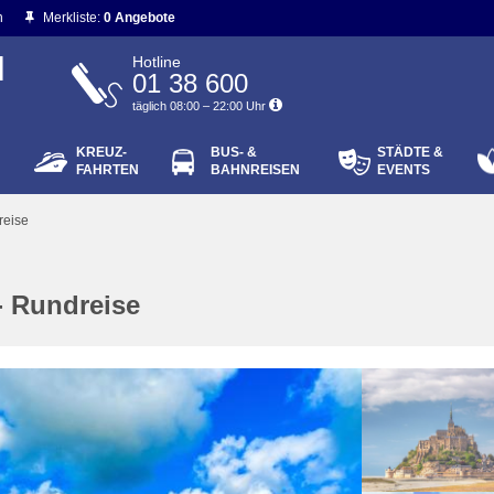
n
Merkliste:
0 Angebote
N
Hotline
01 38 600
täglich 08:00 – 22:00 Uhr
KREUZ-
BUS- &
STÄDTE &
ort vergessen?
FAHRTEN
BAHNREISEN
EVENTS
Login
reise
- Rundreise