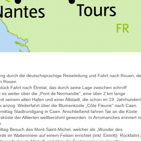
ung durch die deutschsprachige Reiseleitung und Fahrt nach Rouen, de
um Rouen.
tück Fahrt nach Étretat, das durch seine Lage zwischen schroff
 es weiter über die „Pont de Normandie“, eine über 2 km lange
mit seinem alten Hafen und einer Altstadt, die schon im 19. Jahrhundert
ik anzog. Weiterfahrt über die Blumenküste „Côte Fleurie“ nach Caen.
mittag Stadtrundgang in Caen. Anschließend fahren Sie an die Küste
gsküste der Alliierten weltberühmt geworden. In Arromanches erinnert 
o.
ttag Besuch des Mont-Saint-Michel, welcher als „Wunder des
e im Wattenmeer auf einem Felsen errichtet (inkl. Eintritt). Rückfahrt