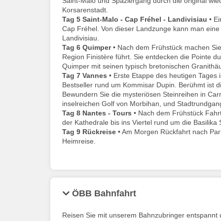
Saint-Malo und Spaziergang durch die original wie
Korsarenstadt.
Tag 5
Saint-Malo -
Cap Fréhel - Landivisiau
• Ei
Cap Fréhel. Von dieser Landzunge kann man eine ü
Landivisiau.
Tag 6
Quimper
• Nach dem Frühstück machen Sie 
Region Finistère führt. Sie entdecken die Pointe d
Quimper mit seinen typisch bretonischen Granithäus
Tag 7
Vannes
• Erste Etappe des heutigen Tages i
Bestseller rund um Kommisar Dupin. Berühmt ist di
Bewundern Sie die mysteriösen Steinreihen in Ca
inselreichen Golf von Morbihan, und Stadtrundgan
Tag 8
Nantes - Tours
• Nach dem Frühstück Fahrt
der Kathedrale bis ins Viertel rund um die Basilika
Tag 9
Rückreise
• Am Morgen Rückfahrt nach Paris
Heimreise.
ÖBB Bahnfahrt
Reisen Sie mit unserem Bahnzubringer entspannt u