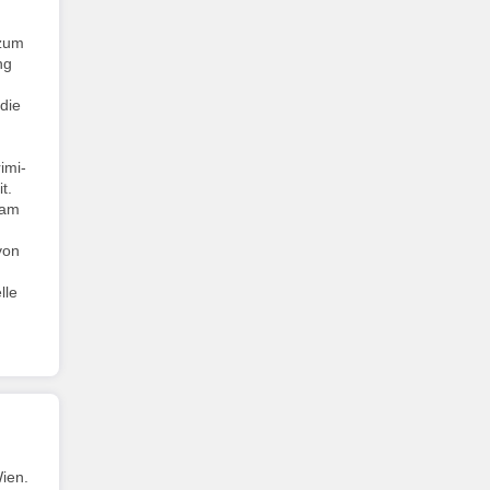
 zum
ng
die
imi-
t.
 am
von
lle
ien.