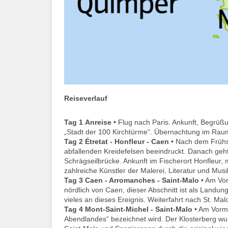
Reiseverlauf
Tag 1
Anreise
• Flug nach Paris. Ankunft, Begrüß
„Stadt der 100 Kirchtürme“. Übernachtung im Ra
Tag 2
Étretat - Honfleur - Caen
• Nach dem Frühs
abfallenden Kreidefelsen beeindruckt. Danach geht
Schrägseilbrücke. Ankunft im Fischerort Honfleur, 
zahlreiche Künstler der Malerei, Literatur und Mus
Tag 3
Caen - Arromanches - Saint-Malo
• Am Vor
nördlich von Caen, dieser Abschnitt ist als Landun
vieles an dieses Ereignis. Weiterfahrt nach St. Mal
Tag 4
Mont-Saint-Michel - Saint-Malo
• Am Vormi
Abendlandes“ bezeichnet wird. Der Klosterberg wurd