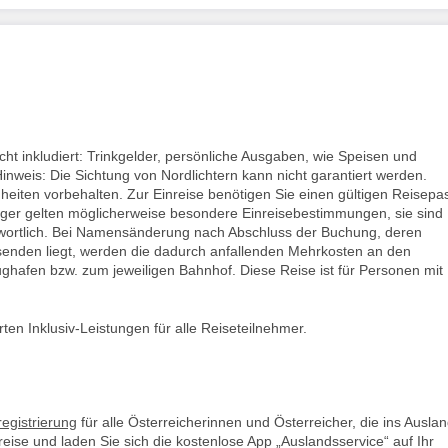
ht inkludiert: Trinkgelder, persönliche Ausgaben, wie Speisen und
Hinweis: Die Sichtung von Nordlichtern kann nicht garantiert werden.
iten vorbehalten. Zur Einreise benötigen Sie einen gültigen Reisepa
rger gelten möglicherweise besondere Einreisebestimmungen, sie sind
twortlich. Bei Namensänderung nach Abschluss der Buchung, deren
isenden liegt, werden die dadurch anfallenden Mehrkosten an den
ghafen bzw. zum jeweiligen Bahnhof. Diese Reise ist für Personen mit
en Inklusiv-Leistungen für alle Reiseteilnehmer.
egistrierung
für alle Österreicherinnen und Österreicher, die ins Ausla
sreise und laden Sie sich die kostenlose App „Auslandsservice“ auf Ihr