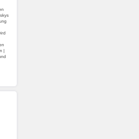
en
uskys
tung
ird
en
n |
und