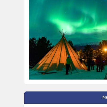
Huskyschlittenabenteuer
IN