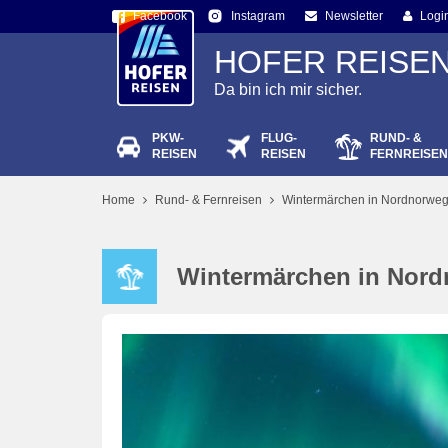
Facebook
Newsletter
Logi
Instagram
HOFER REISE
Da bin ich mir sicher.
PKW-
FLUG-
RUND- &
Passw
REISEN
REISEN
FERNREISEN
Home
Rund- & Fernreisen
Wintermärchen in Nordnorweg
Wintermärchen in Nord