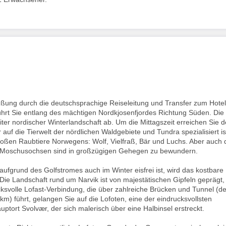
ßung durch die deutschsprachige Reiseleitung und Transfer zum Hotel
ührt Sie entlang des mächtigen Nordkjosenfjordes Richtung Süden. Die
eiter nordischer Winterlandschaft ab. Um die Mittagszeit erreichen Sie 
 auf die Tierwelt der nördlichen Waldgebiete und Tundra spezialisiert is
roßen Raubtiere Norwegens: Wolf, Vielfraß, Bär und Luchs. Aber auch 
nd Moschusochsen sind in großzügigen Gehegen zu bewundern.
aufgrund des Golfstromes auch im Winter eisfrei ist, wird das kostbare
Die Landschaft rund um Narvik ist von majestätischen Gipfeln geprägt,
ucksvolle Lofast-Verbindung, die über zahlreiche Brücken und Tunnel (de
km) führt, gelangen Sie auf die Lofoten, eine der eindrucksvollsten
tort Svolvær, der sich malerisch über eine Halbinsel erstreckt.