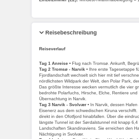
Reisebeschreibung
Reiseverlauf
Tag 1
Anreise •
Flug nach Tromsø. Ankunft, Begrü
Tag 2
Tromsø - Narvik
• Ihre erste Tagesetappe f
Fjordlandschaft wechselt sich hier mit tief verschn
nördlichsten Wildpark der Welt, den Polar Park, der
Das größte Interesse wecken vermutlich die vier g
bedrohte Polarfuchs, Hirsche, Elche, Rentiere u
Übernachtung in Narvik.
Tag 3
Narvik - Svolvær
• In Narvik, dessen Hafen 
Eisenerz aus dem schwedischen Kiruna verschifft. 
direkt in den Ofotfjord hinabfallen. Über die eindr
längste Tunnel ist der Sørdalstunnel mit knapp 6,4 
Landschaften Skandinaviens. Sie erreichen den Haup
Nächtigung in Svolvær.