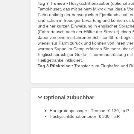
Tag 7
Tromsø
• Husykschlittenzauber (optional z
Tamokhuset, das mit seinem Mikroklima ideale Vor
Fahrt entlang der norwegischen Fjordlandschaft er
sind schon in freudiger Erwartung und können es
und einer kurzen Einweisung in englischer Sprache
(Fahrertausch nach der Hälfte der Strecke) einen 
dabei von einem erfahrenen Schlittenführer begle
wieder zur Farm zurück und können von Ihren vier
warmen Suppe im Camp erfahren Sie mehr über die
Englischsprachiger Guide | Thermoausrüstung mi
Heißgetränke inkludiert.
Tag 8
Rückreise •
Transfer zum Flughafen und Rück
Optional zubuchbar
Hurtigrutenpassage - Tromsø: € 120,- p.P.
Huskyschlittenabenteuer: € 330,- p.P.