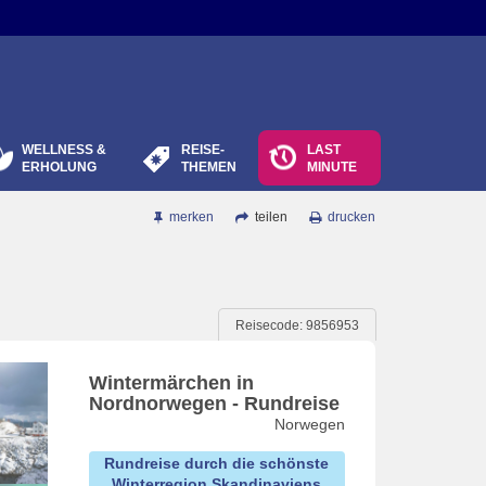
WELLNESS &
REISE-
LAST
ERHOLUNG
THEMEN
MINUTE
merken
teilen
drucken
Reisecode: 9856953
Wintermärchen in
Nordnorwegen - Rundreise
Norwegen
Rundreise durch die schönste
Winterregion Skandinaviens