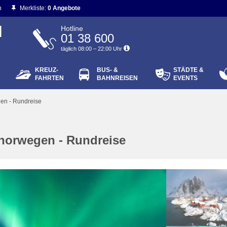
n
Merkliste:
0 Angebote
N
Hotline
01 38 600
täglich 08:00 – 22:00 Uhr
KREUZ-
BUS- &
STÄDTE &
ort vergessen?
FAHRTEN
BAHNREISEN
EVENTS
Login
en - Rundreise
norwegen - Rundreise