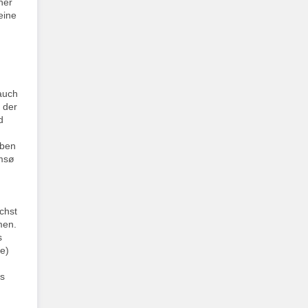
ner
eine
auch
 der
d
aben
omsø
chst
men.
s
e)
es