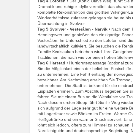
Tag 4
Lofoten
• Der „König Olavs Weg“ führt Sie
Dramatik und ruhiger Idylle vermittelt das charakt
komplette Rekonstruktion des größten Wikinger-L
Windverhältnisse zulassen gelangen sie heute bis 
Übernachtung in Svolvær.
Tag 5
Svolvær - Vesterålen - Narvik •
Nach dem F
Henningsvær und genießen das einzigartige Panor
Vesterålen. Im Unterschied zu den Lofoten sind d
landwirtschaftlich kultiviert. Sie besuchen die Ren
Familie Kvalsaukan betrieben wird. Ihre Gastgeber
Traditionen, die nach wie vor einen hohen Stellenw
Tag 6
Harstad
• Hurtigrutenpassage (optional zu
Sie die Möglichkeit eines der beliebten Postschiff
zu unternehmen. Eine Fahrt entlang der norwegisch
bezeichnet. Am Nachmittag erreichen Sie Tromsø, 
unternehmen. Die Stadt ist bekannt für die eindr
Eisplatten erinnern. Zum Abschluss begeben Sie s
fahren Sie mit einem Bus an die Westküste vor Tr
Nach diesem ersten Stopp führt Sie ihr Weg wiede
sich aufgrund der Lage sehr gut für eine weitere 
mit Lagerfeuer sowie Bänken im Freien. Warme Over
Heißgetränke und ein warmer Snack serviert. Eine
lohnt sich jedoch, öfters zum Himmel zu schauen. D
Nordlichtguide und deutschsprachige Begleitung. 