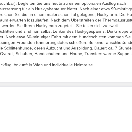
ubuchbar). Begleiten Sie uns heute zu einem optionalen Ausflug nach
aussetzung für ein Huskyabenteuer bietet. Nach einer etwa 90-minütig
reichen Sie die, in einem malerischen Tal gelegene, Huskyfarm. Die H
 kaum erwarten loszulaufen. Nach dem Überstreifen der Thermoausrüs
 werden Sie Ihrem Huskyteam zugeteilt. Sie teilen sich zu zweit
Schlitten und sind nun selbst Lenker des Huskygespanns. Die Gruppe w
itet. Nach etwa 60-minütiger Fahrt mit dem Hundeschlitten kommen Sie
beinigen Freunden Erinnerungsfotos schießen. Bei einer anschließend
 Schlittenhunde, deren Aufzucht und Ausbildung. Dauer: ca. 7 Stunde
t Overall, Schuhen, Handschuhen und Haube, Transfers warme Suppe 
flug. Ankunft in Wien und individuelle Heimreise.