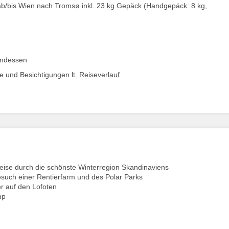
s ab/bis Wien nach Tromsø inkl. 23 kg Gepäck (Handgepäck: 8 kg,
endessen
te und Besichtigungen lt. Reiseverlauf
reise durch die schönste Winterregion Skandinaviens
esuch einer Rentierfarm und des Polar Parks
r auf den Lofoten
mp