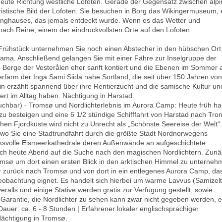
 heute Richtung westliche Lofoten. Gerade der Gegensatz zwischen alpi
eristische Bild der Lofoten. Sie besuchen in Borg das Wikingermuseum, 
anghauses, das jemals entdeckt wurde. Wenn es das Wetter und
nach Reine, einem der eindruckvollsten Orte auf den Lofoten.
rühstück unternehmen Sie noch einen Abstecher in den hübschen Ort
ama. Anschließend gelangen Sie mit einer Fähre zur Inselgruppe der
ie Berge der Vesterålen eher sanft kontiert und die Ebenen im Sommer 
tierfarm der Inga Sami Siida nahe Sortland, die seit über 150 Jahren von
in erzählt spannend über ihre Rentierzucht und die samische Kultur un
ert im Alltag haben. Nächtigung in Harstad.
buchbar) - Tromsø und Nordlichterlebnis im Aurora Camp: Heute früh h
e zu besteigen und eine 6 1/2 stündige Schifffahrt von Harstad nach Tr
en Fjordküste wird nicht zu Unrecht als „Schönste Seereise der Welt“
wo Sie eine Stadtrundfahrt durch die größte Stadt Nordnorwegens
ucksvolle Eismeerkathedrale deren Außenwände an aufgeschichtete
ich heute Abend auf die Suche nach den magischen Nordlichtern. Zunä
omsø um dort einen ersten Blick in den arktischen Himmel zu unterneh
r zurück nach Tromsø und von dort in ein entlegenes Aurora Camp, da
Beobachtung eignet. Es handelt sich hierbei um warme Lavvus (Samizelt
alls und einige Stative werden gratis zur Verfügung gestellt, sowie
 Garantie, die Nordlichter zu sehen kann zwar nicht gegeben werden, 
auer: ca. 6 - 8 Stunden | Erfahrener lokaler englischsprachiger
Nächtigung in Tromsø.