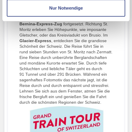
Datenschutzseite
Ihren Natur- und Kulturschätzen als UNESCO-
Welterbe eingestuft. Auch den Luganersee sowie
Nur Notwendige
den Comersee werden Sie während der Fahrt
Mit Klick auf "Alles erlauben" stimmen Sie der
bestaunen können. Die Reise wird mit dem
Verwendung der Cookies & Plugins auf unseren
Bernina-Express
-Zug
fortgesetzt. Richtung St.
Webseiten zu.
Moritz erleben Sie Höhepunkte, wie imposante
Gletscher, oder das Kreisviadukt von Brusio. Im
Glacier-Express
, entdecken Sie die grandiose
Schönheit der Schweiz. Die Reise führt Sie in
rund sieben Stunden von St. Moritz nach Zermatt.
Eine Reise durch unberührte Berglandschaften
und mondäne Kurorte erwartet Sie. Durch tiefe
Schluchten und liebliche Täler geht es durch
91 Tunnel und über 291 Brücken. Während ein
sagenhaftes Fotomotiv das nächste jagt, ist die
Reise durch und durch entspannt und stressfrei.
Lehnen Sie sich aus dem Fenster, atmen Sie die
frische Bergluft ein und genießen Sie die Fahrt
durch die schönsten Regionen der Schweiz.