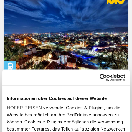
Graz
Steiermark
1 Kind bis 5 Jahre frei
Informationen über Cookies auf dieser Website
Austria Trend Hotel Europa Graz
HOFER REISEN verwendet Cookies & Plugins, um die
Frühstück
1 Nacht, 2 oder 3 Nächte
Website bestmöglich an Ihre Bedürfnisse anpassen zu
inkl. Bahnfahrt mit den ÖBB wahlweise in der 1. oder 2.
können. Cookies & Plugins ermöglichen die Verwendung
Klasse
bestimmter Features, das Teilen auf sozialen Netzwerken