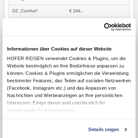
€ 244,-
€ 369,-
A
Informationen über Cookies auf dieser Website
01.11.25 - 01.12.25
HOFER REISEN verwendet Cookies & Plugins, um die
01.03.26 - 01.07.26
Website bestmöglich an Ihre Bedürfnisse anpassen zu
07.09.26 - 01.11.26
können. Cookies & Plugins ermöglichen die Verwendung
3 Nächte
bestimmter Features, das Teilen auf sozialen Netzwerken
(Facebook, Instagram etc.) und das Anpassen von
1. Klasse
Nachrichten und Werbeanzeigen an Ihre persönlichen
Interessen. Einige davon sind unerlässlich für
€ 319,-
grundlegende Funktionsweisen.
€ 449,-
Durch die Nutzung von Drittanbietern für statistische
Auswertungen und Direktmarketingzwecke können Sie
Details zeigen
zusätzliche Dienste bzw. Technologien von Drittanbietern
B