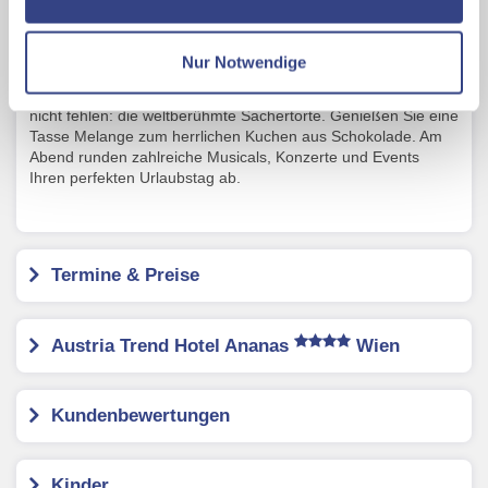
Ihrer Daten an US-Drittanbieter.
Link zur
Schönbrunn begeben Sie sich auf die Spuren des Adels. Nur
wenige Minuten entfernt befindet sich der Tiergarten
Datenschutzseite
Schönbrunn. Hier können Sie Pandas, Löwen, Tiger,
Nur Notwendige
Afrikanische Elefanten, diverse Vogelarten
Mit Klick auf "Alles erlauben" stimmen Sie der
u. v. m. beobachten. Bei einer Reise nach Wien darf eines
Verwendung der Cookies & Plugins auf unseren
nicht fehlen: die weltberühmte Sachertorte. Genießen Sie eine
Tasse Melange zum herrlichen Kuchen aus Schokolade. Am
Webseiten zu.
Abend runden zahlreiche Musicals, Konzerte und Events
Ihren perfekten Urlaubstag ab.
Termine & Preise
Austria Trend Hotel Ananas
Wien
Kundenbewertungen
Kinder