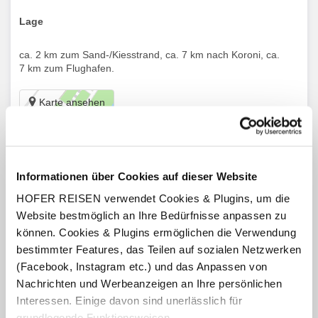
Lage
ca. 2 km zum Sand-/Kiesstrand, ca. 7 km nach Koroni, ca.
7 km zum Flughafen.
Karte ansehen
Ausstattung
Restaurant, Frühstücksraum, Bar, Swimmingpool
Informationen über Cookies auf dieser Website
(witterungsbedingt), Fitnessraum.
HOFER REISEN verwendet Cookies & Plugins, um die
Gegen Gebühr: Liegen und Sonnenschirme am Pool.
Website bestmöglich an Ihre Bedürfnisse anpassen zu
können. Cookies & Plugins ermöglichen die Verwendung
Zimmer
bestimmter Features, das Teilen auf sozialen Netzwerken
(Facebook, Instagram etc.) und das Anpassen von
Doppelzimmer (DZ) „Meerblick“:
ca. 30 - 35 m², mit
Bad/Dusche und WC, Föhn, Telefon, TV, W-Lan, Minibar,
Nachrichten und Werbeanzeigen an Ihre persönlichen
Klimaanlage, Safe, Terrasse, Meerblick.
Interessen. Einige davon sind unerlässlich für
grundlegende Funktionsweisen.