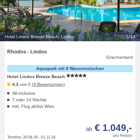
Hotel Lindos Breeze Beach, Lindos
1/14
Rhodos - Lindos
Griechenland
Aquapark mit 6 Wasserrutschen
Hotel Lindos Breeze Beach
4.3
von 5 (
9 Bewertungen
)
All-inclusive
7 oder 14 Nächte
inkl. Flug ab/bis Wien
€ 1.049,-
ab
pro Person
Termine:
30.08.26
-
01.11.26