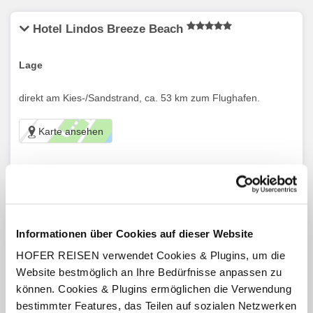
Hotel Lindos Breeze Beach
Lage
direkt am Kies-/Sandstrand, ca. 53 km zum Flughafen.
Karte ansehen
Ausstattung
Bar, Swimmingpool (witterungsbedingt), Liegen und
Sonnenschirme am Pool und am Strand (nach Verfügbarkeit),
Fitnessraum.
Informationen über Cookies auf dieser Website
Restaurants befinden sich im Schwesternhotel Lindos Imperial
(Dine Around Concept)
HOFER REISEN verwendet Cookies & Plugins, um die
Gegen Gebühr: Wellness- und Beautyanwendungen.
Website bestmöglich an Ihre Bedürfnisse anpassen zu
können. Cookies & Plugins ermöglichen die Verwendung
Zimmer
bestimmter Features, das Teilen auf sozialen Netzwerken