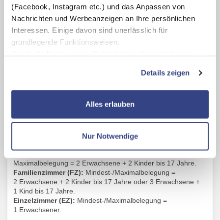
(Facebook, Instagram etc.) und das Anpassen von
Doppelzimmer (DZ):
ca. 25 m², mit Bad/Dusche und WC,
Nachrichten und Werbeanzeigen an Ihre persönlichen
Föhn, Sat-TV, Minibar, WLAN, Klimaanlage,
Safe, Balkon oder
Interessen. Einige davon sind unerlässlich für
Terrasse.
grundlegende Funktionsweisen.
Familienzimmer (FZ):
ca. 27 – 30 m², mit Bad/Dusche und
Durch die Nutzung von Drittanbietern für statistische
WC, Föhn, Sat-TV, Minibar, WLAN, Klimaanlage,
Safe,
Auswertungen und Direktmarketingzwecke können Sie
separate Räume, Balkon oder Terrasse.
Details zeigen
zusätzliche Dienste bzw. Technologien von Drittanbietern
nutzen und uns sowie Dritten weitere Personalisierungen
Einzelzimmer (EZ):
ca. 25 m², mit Bad/Dusche und WC,
Föhn, Sat-TV, Minibar, WLAN, Klimaanlage,
Safe, Balkon oder
ermöglichen, dabei kommt es auch zu Übermittlungen
Alles erlauben
Terrasse.
Ihrer Daten an US-Drittanbieter.
Link zur
Datenschutzseite
Belegungsinformation
Nur Notwendige
Mit Klick auf "Alles erlauben" stimmen Sie der
Doppelzimmer (DZ):
Mindestbelegung = 2 Erwachsene.
Verwendung der Cookies & Plugins auf unseren
Maximalbelegung = 2 Erwachsene + 2 Kinder bis 17 Jahre.
Webseiten zu.
Familienzimmer (FZ):
Mindest-/Maximalbelegung =
2 Erwachsene + 2 Kinder bis 17 Jahre oder 3 Erwachsene +
1 Kind bis 17 Jahre.
Einzelzimmer (EZ):
Mindest-/Maximalbelegung =
1 Erwachsener.