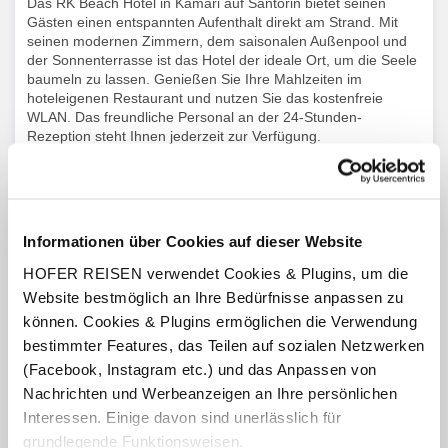
Das RK Beach Hotel in Kamari auf Santorin bietet seinen
Gästen einen entspannten Aufenthalt direkt am Strand. Mit
seinen modernen Zimmern, dem saisonalen Außenpool und
der Sonnenterrasse ist das Hotel der ideale Ort, um die Seele
baumeln zu lassen. Genießen Sie Ihre Mahlzeiten im
hoteleigenen Restaurant und nutzen Sie das kostenfreie
WLAN. Das freundliche Personal an der 24-Stunden-
Rezeption steht Ihnen jederzeit zur Verfügung.
Lage
direkt am Strand, direkt im Zentrum, Flughafen Santorin 4 km
Informationen über Cookies auf dieser Website
entfernt.
HOFER REISEN verwendet Cookies & Plugins, um die
Website bestmöglich an Ihre Bedürfnisse anpassen zu
Karte ansehen
können. Cookies & Plugins ermöglichen die Verwendung
bestimmter Features, das Teilen auf sozialen Netzwerken
Ausstattung
(Facebook, Instagram etc.) und das Anpassen von
Nachrichten und Werbeanzeigen an Ihre persönlichen
Restaurant mit einer Taverne direkt am Meer, Pool- und
Interessen. Einige davon sind unerlässlich für
Snackbar, Swimmingpool, Liegen und Sonnenschirme am
Pool, Sonnenterrasse, Outdoor Whirlpool, W-Lan.
grundlegende Funktionsweisen.