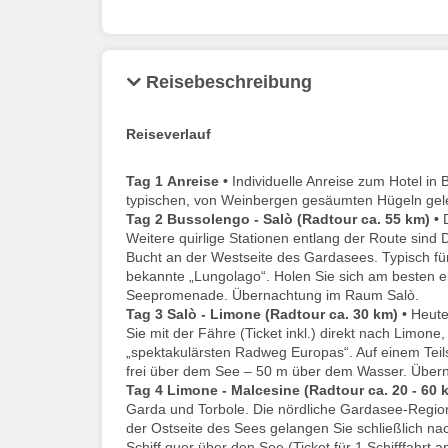
Reisebeschreibung
Reiseverlauf
Tag 1
Anreise •
Individuelle Anreise zum Hotel i
typischen, von Weinbergen gesäumten Hügeln gel
Tag 2
Bussolengo - Salò (Radtour ca. 55 km)
•
D
Weitere quirlige Stationen entlang der Route sind
Bucht an der Westseite des Gardasees. Typisch fü
bekannte „Lungolago“. Holen Sie sich am besten ein
Seepromenade. Übernachtung im Raum Salò.
Tag 3
Salò - Limone (Radtour ca. 30 km)
•
Heute 
Sie mit der Fähre (Ticket inkl.) direkt nach Limone
„spektakulärsten Radweg Europas“. Auf einem Teil
frei über dem See – 50 m über dem Wasser. Übe
Tag 4
Limone - Malcesine (Radtour ca. 20 - 60 
Garda und Torbole. Die nördliche Gardasee-Region 
der Ostseite des Sees gelangen Sie schließlich 
Schiff quer über den See (Ticket für 1 Schifffahrt