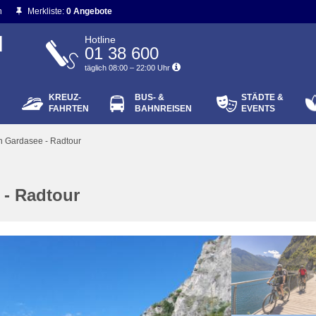
n
Merkliste:
0 Angebote
N
Hotline
01 38 600
täglich 08:00 – 22:00 Uhr
KREUZ-
BUS- &
STÄDTE &
ort vergessen?
FAHRTEN
BAHNREISEN
EVENTS
Login
 Gardasee - Radtour
- Radtour