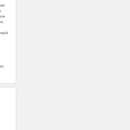
per
h
hre
en.
 nach
en.