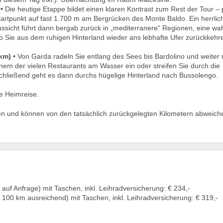
•
Die heutige Etappe bildet einen klaren Kontrast zum Rest der Tour – 
tartpunkt auf fast 1.700 m am Bergrücken des Monte Baldo. Ein herrlic
sicht führt dann bergab zurück in „mediterranere“ Regionen, eine wa
wo Sie aus dem ruhigen Hinterland wieder ans lebhafte Ufer zurückkehr
km) •
Von Garda radeln Sie entlang des Sees bis Bardolino und weiter
inem der vielen Restaurants am Wasser ein oder streifen Sie durch die
chließend geht es dann durchs hügelige Hinterland nach Bussolengo.
e Heimreise.
n und können von den tatsächlich zurückgelegten Kilometern abweich
auf Anfrage) mit Taschen, inkl. Leihradversicherung: € 234,-
s 100 km ausreichend) mit Taschen, inkl. Leihradversicherung: € 319,-