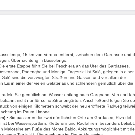
n Bussolengo, 15 km von Verona entfernt, zwischen dem Gardasee und 
egen. Übernachtung in Bussolengo.
ie erste Etappe führt Sie bei Peschiera an das Ufer des Gardasees.
 Desenzano, Padenghe und Moniga. Tagesziel ist Salò, gelegen in einer
r Salò sind die verzweigten Straßen und Gassen und vor allem der
 Eis in einer der vielen Gelaterias und schlendern gemütlich über die
radeln Sie gemütlich am Wasser entlang nach Gargnano. Von dort fa
, bekannt nicht nur für seine Zitronengärten. Anschließend folgen Sie d
stück von einigen Kilometern schwebt der neu eröffnete Radweg teilwe
rnachtung im Raum Limone.
km) •
Sie passieren die zwei nördlichsten Orte am Gardasee, Riva del
ist bei Wassersportlern, Kletterern und Radfahrern besonders beliebt.
nach Malcesine am Fuße des Monte Baldo. Abkürzungsmöglichkeit mit d
 an diesem Tag inkl.). Übernachtung im Raum Malcesine.