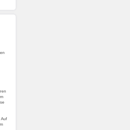
den
hren
em
ise
 Auf
em