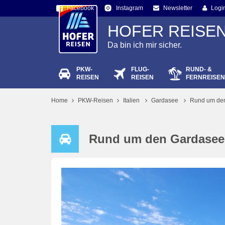
Facebook
Newsletter
Logi
Instagram
HOFER REISE
Da bin ich mir sicher.
PKW-
FLUG-
RUND- &
Passw
REISEN
REISEN
FERNREISEN
Home
PKW-Reisen
Italien
Gardasee
Rund um den
Rund um den Gardasee 