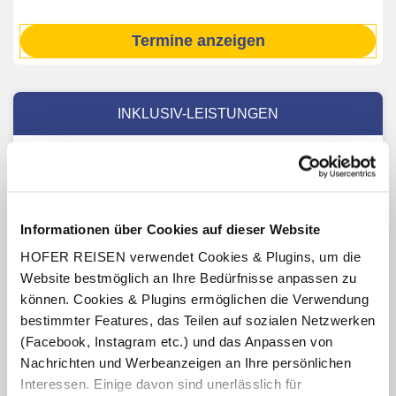
Termine anzeigen
INKLUSIV-LEISTUNGEN
Linienflug (Economy Class) mit Austrian Airlines ab/bis
Wien nach Olbia inkl. 23 kg Gepäck
Flughafentaxen und Sicherheitsgebühren
7 x Übernachtung im Hotel Rocce Sarde
Informationen über Cookies auf dieser Website
Verpflegung: Wahlweise Frühstücksbuffet, Halbpension
HOFER REISEN verwendet Cookies & Plugins, um die
mit Frühstücksbuffet und Abendessen oder Vollpension
Website bestmöglich an Ihre Bedürfnisse anpassen zu
mit Frühstücksbuffet, Mittag- und Abendessen
können. Cookies & Plugins ermöglichen die Verwendung
Shuttle-Service zum Strand Rena Bianca (Fahrplan lt.
bestimmter Features, das Teilen auf sozialen Netzwerken
Aushang vor Ort)
(Facebook, Instagram etc.) und das Anpassen von
Nachrichten und Werbeanzeigen an Ihre persönlichen
Interessen. Einige davon sind unerlässlich für