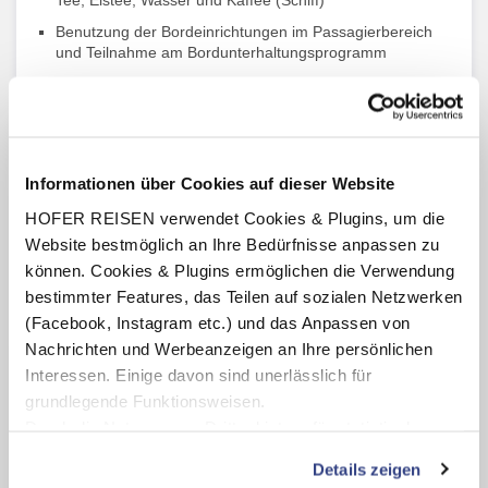
Tee, Eistee, Wasser und Kaffee (Schiff)
Benutzung der Bordeinrichtungen im Passagierbereich
und Teilnahme am Bordunterhaltungsprogramm
Bordsprache Englisch
Trinkgelder an Bord (im Wert von USD 17,- p. P./Tag)
Alle Ein- und Ausschiffungsgebühren, Treibstoffzuschlag
Alle Transfers, Eintritte, Besichtigungen und Ausflüge in
Informationen über Cookies auf dieser Website
Tokio lt. Reiseverlauf
HOFER REISEN verwendet Cookies & Plugins, um die
Örtliche deutschsprachige Reiseleitung während des
Website bestmöglich an Ihre Bedürfnisse anpassen zu
Programms in Tokio
können. Cookies & Plugins ermöglichen die Verwendung
bestimmter Features, das Teilen auf sozialen Netzwerken
(Facebook, Instagram etc.) und das Anpassen von
Nachrichten und Werbeanzeigen an Ihre persönlichen
Highlights
Interessen. Einige davon sind unerlässlich für
grundlegende Funktionsweisen.
Starten Sie Ihre Reise in der faszinierenden Metropole
Durch die Nutzung von Drittanbietern für statistische
Tokio
Genießen Sie die einzigartige Atmosphäre der
Auswertungen und Direktmarketingzwecke können Sie
Details zeigen
japanischen Kirschblüte, wenn Parks, Tempel und
zusätzliche Dienste bzw. Technologien von Drittanbietern