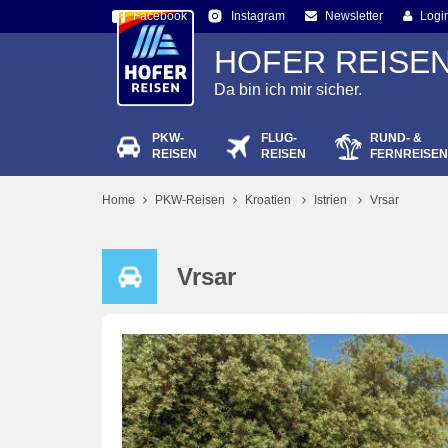
Facebook
Newsletter
Logi
Instagram
HOFER REISE
Da bin ich mir sicher.
PKW-
FLUG-
RUND- &
Passw
REISEN
REISEN
FERNREISEN
Home
PKW-Reisen
Kroatien
Istrien
Vrsar
Vrsar