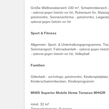
Größe Wellnessbereich 100 m², Schwimmbereich 
-
, Ruheraum 6x, Massa
optional gegen Gebühr vor Ort
, Sonnenschirme -
, Liegest
gebührenfrei
gebührenfrei
optional gegen Gebühr vor Ort
Sport & Fitness
Allgemein: Sport- & Unterhaltungsprogramme, Tisc
Sommersport: Fahrradverleih -
optional gegen Gebühr
-
, Volleyball
optional gegen Gebühr vor Ort
Familien
Gitterbett -
, Kinderspielplat
auf Anfrage, gebührenfrei
Kinderschwimmbecken, Kinderprogramm
MH05 Superior Mobile Home Terrasse MH42R
mind. 32 m²
Zimmerkategorie: Superior