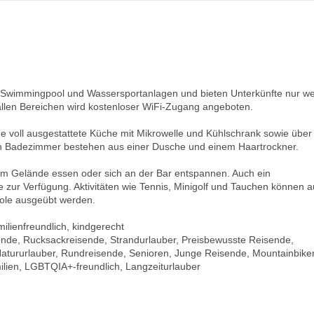
 Swimmingpool und Wassersportanlagen und bieten Unterkünfte nur w
n allen Bereichen wird kostenloser WiFi-Zugang angeboten.
ne voll ausgestattete Küche mit Mikrowelle und Kühlschrank sowie über
ten Badezimmer bestehen aus einer Dusche und einem Haartrockner.
em Gelände essen oder sich an der Bar entspannen. Auch ein
 zur Verfügung. Aktivitäten wie Tennis, Minigolf und Tauchen können a
ole ausgeübt werden.
milienfreundlich, kindgerecht
sende, Rucksackreisende, Strandurlauber, Preisbewusste Reisende,
Natururlauber, Rundreisende, Senioren, Junge Reisende, Mountainbiker
ilien, LGBTQIA+-freundlich, Langzeiturlauber