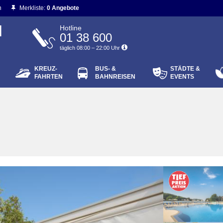
n
Merkliste:
0 Angebote
N
Hotline
01 38 600
täglich 08:00 – 22:00 Uhr
KREUZ-
BUS- &
STÄDTE &
ort vergessen?
FAHRTEN
BAHNREISEN
EVENTS
Login