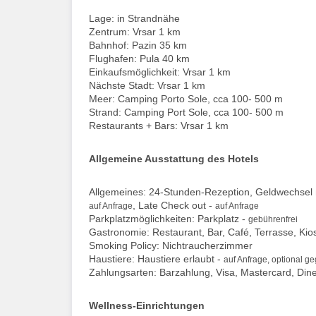
Lage: in Strandnähe
Zentrum: Vrsar 1 km
Bahnhof: Pazin 35 km
Flughafen: Pula 40 km
Einkaufsmöglichkeit: Vrsar 1 km
Nächste Stadt: Vrsar 1 km
Meer: Camping Porto Sole, cca 100- 500 m
Strand: Camping Port Sole, cca 100- 500 m
Restaurants + Bars: Vrsar 1 km
Allgemeine Ausstattung des Hotels
Allgemeines: 24-Stunden-Rezeption, Geldwechsel mö
, Late Check out -
auf Anfrage
auf Anfrage
Parkplatzmöglichkeiten: Parkplatz -
gebührenfrei
Gastronomie: Restaurant, Bar, Café, Terrasse, Kio
Smoking Policy: Nichtraucherzimmer
Haustiere: Haustiere erlaubt -
auf Anfrage, optional g
Zahlungsarten: Barzahlung, Visa, Mastercard, Din
Wellness-Einrichtungen