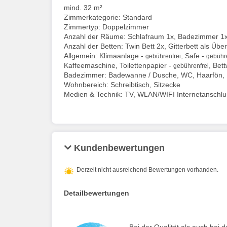
mind. 32 m²
Zimmerkategorie: Standard
Zimmertyp: Doppelzimmer
Anzahl der Räume: Schlafraum 1x, Badezimmer 1
Anzahl der Betten: Twin Bett 2x, Gitterbett als Üb
Allgemein: Klimaanlage -
, Safe -
gebührenfrei
gebühre
Kaffeemaschine, Toilettenpapier -
, Bet
gebührenfrei
Badezimmer: Badewanne / Dusche, WC, Haarfön,
Wohnbereich: Schreibtisch, Sitzecke
Medien & Technik: TV, WLAN/WIFI Internetanschlu
Kundenbewertungen
Derzeit nicht ausreichend Bewertungen vorhanden.
Detailbewertungen
Bei der Qualität als auch be