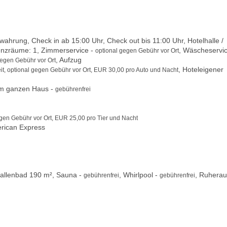
hrung, Check in ab 15:00 Uhr, Check out bis 11:00 Uhr, Hotelhalle /
renzräume: 1, Zimmerservice -
, Wäscheservic
optional gegen Gebühr vor Ort
, Aufzug
gegen Gebühr vor Ort
, Hoteleigener
it, optional gegen Gebühr vor Ort, EUR 30,00 pro Auto und Nacht
m ganzen Haus -
gebührenfrei
egen Gebühr vor Ort, EUR 25,00 pro Tier und Nacht
erican Express
Hallenbad 190 m², Sauna -
, Whirlpool -
, Ruhera
gebührenfrei
gebührenfrei