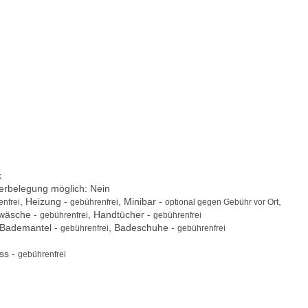
x
berbelegung möglich: Nein
, Heizung -
, Minibar -
,
nfrei
gebührenfrei
optional gegen Gebühr vor Ort
twäsche -
, Handtücher -
gebührenfrei
gebührenfrei
 Bademantel -
, Badeschuhe -
gebührenfrei
gebührenfrei
ss -
gebührenfrei