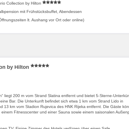
rio Collection by Hilton
albpension mit Frühstücksbuffet, Abendessen
fnungszeiten lt. Aushang vor Ort oder online)
ion by Hilton
on“ liegt 200 m vom Strand Slatina entfernt und bietet 5-Sterne-Unterkü
 eine Bar. Die Unterkunft befindet sich etwa 1 km vom Strand Lido in
 13 km vom Stadion Rujevica des HNK Rijeka entfernt. Die Gäste kö
, einem Fitnesscenter und einer Sauna sowie einem saisonalen Außen
nen TV. Einige Zimmer des Hotels verfügen über einen Safe.