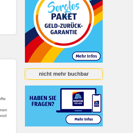
nicht mehr buchbar
nfte
nnen
pool