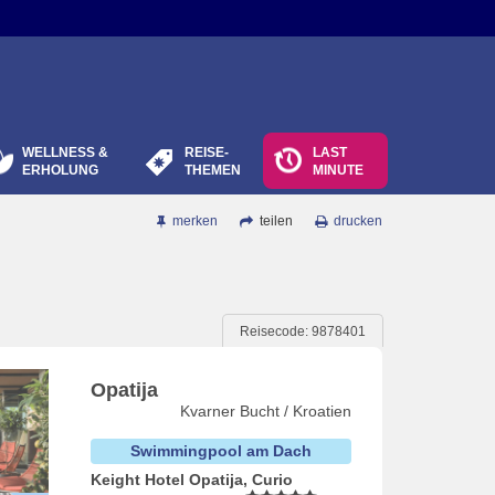
WELLNESS &
REISE-
LAST
ERHOLUNG
THEMEN
MINUTE
merken
teilen
drucken
Reisecode: 9878401
Opatija
Kvarner Bucht / Kroatien
Swimmingpool am Dach
Keight Hotel Opatija, Curio