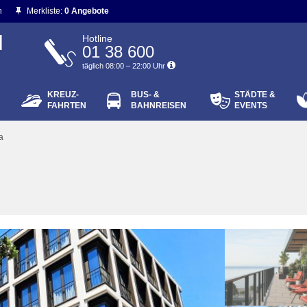
n
Merkliste:
0 Angebote
N
Hotline
01 38 600
täglich 08:00 – 22:00 Uhr
KREUZ-
BUS- &
STÄDTE &
ort vergessen?
FAHRTEN
BAHNREISEN
EVENTS
Login
a