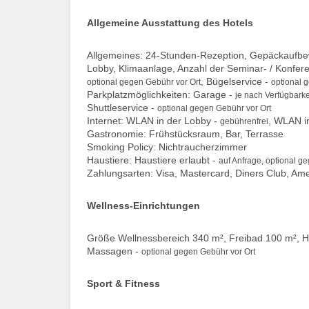
Allgemeine Ausstattung des Hotels
Allgemeines: 24-Stunden-Rezeption, Gepäckaufbewa
Lobby, Klimaanlage, Anzahl der Seminar- / Konfe
, Bügelservice -
optional gegen Gebühr vor Ort
optional 
Parkplatzmöglichkeiten: Garage -
je nach Verfügbarke
Shuttleservice -
optional gegen Gebühr vor Ort
Internet: WLAN in der Lobby -
, WLAN i
gebührenfrei
Gastronomie: Frühstücksraum, Bar, Terrasse
Smoking Policy: Nichtraucherzimmer
Haustiere: Haustiere erlaubt -
auf Anfrage, optional g
Zahlungsarten: Visa, Mastercard, Diners Club, Am
Wellness-Einrichtungen
Größe Wellnessbereich 340 m², Freibad 100 m², 
Massagen -
optional gegen Gebühr vor Ort
Sport & Fitness