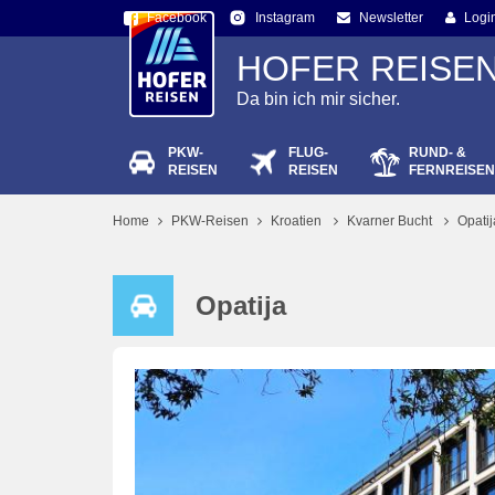
Facebook
Newsletter
Logi
Instagram
HOFER REISE
Da bin ich mir sicher.
PKW-
FLUG-
RUND- &
Passw
REISEN
REISEN
FERNREISEN
Home
PKW-Reisen
Kroatien
Kvarner Bucht
Opatij
Opatija