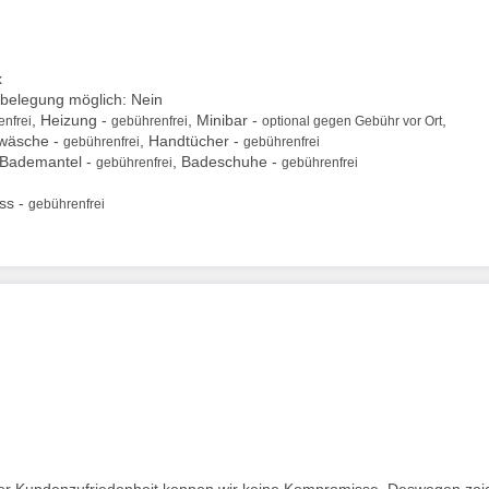
x
erbelegung möglich: Nein
, Heizung -
, Minibar -
,
nfrei
gebührenfrei
optional gegen Gebühr vor Ort
twäsche -
, Handtücher -
gebührenfrei
gebührenfrei
 Bademantel -
, Badeschuhe -
gebührenfrei
gebührenfrei
ss -
gebührenfrei
i der Kundenzufriedenheit kennen wir keine Kompromisse. Deswegen zei