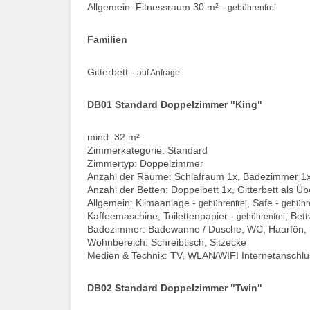
Allgemein: Fitnessraum 30 m² -
gebührenfrei
Familien
Gitterbett -
auf Anfrage
DB01 Standard Doppelzimmer "King"
mind. 32 m²
Zimmerkategorie: Standard
Zimmertyp: Doppelzimmer
Anzahl der Räume: Schlafraum 1x, Badezimmer 1
Anzahl der Betten: Doppelbett 1x, Gitterbett als Ü
Allgemein: Klimaanlage -
, Safe -
gebührenfrei
gebühre
Kaffeemaschine, Toilettenpapier -
, Bet
gebührenfrei
Badezimmer: Badewanne / Dusche, WC, Haarfön,
Wohnbereich: Schreibtisch, Sitzecke
Medien & Technik: TV, WLAN/WIFI Internetanschlu
DB02 Standard Doppelzimmer "Twin"