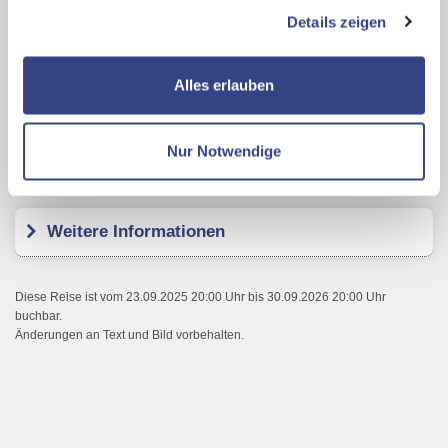
Auswertungen und Direktmarketingzwecke können Sie
Details zeigen
zusätzliche Dienste bzw. Technologien von Drittanbietern
Karte ansehen
nutzen und uns sowie Dritten weitere Personalisierungen
ermöglichen, dabei kommt es auch zu Übermittlungen
Alles erlauben
Ihrer Daten an US-Drittanbieter.
Link zur
Hotel Saudade
Datenschutzseite
Nur Notwendige
Kundenbewertungen
Mit Klick auf "Alles erlauben" stimmen Sie der
Verwendung der Cookies & Plugins auf unseren
Webseiten zu.
Weitere Informationen
Diese Reise ist vom 23.09.2025 20:00 Uhr bis 30.09.2026 20:00 Uhr
buchbar.
Änderungen an Text und Bild vorbehalten.