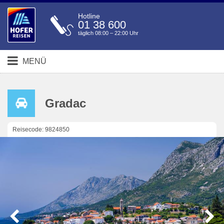
Hotline
01 38 600
täglich 08:00 – 22:00 Uhr
MENÜ
Gradac
Reisecode: 9824850