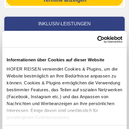
Termine anzeigen
INKLUSIV-LEISTUNGEN
3 – 7 x Übernachtung im im Hotel Saudade
Verpflegung: wahlweise Frühstücksbuffet oder
Halbpension mit Frühstücksbuffet und Abendessen
Informationen über Cookies auf dieser Website
Benutzung des hoteleigenen Fitnessraumes
(Öffnungszeiten lt. Aushang vor Ort oder online)
HOFER REISEN verwendet Cookies & Plugins, um die
Website bestmöglich an Ihre Bedürfnisse anpassen zu
können. Cookies & Plugins ermöglichen die Verwendung
bestimmter Features, das Teilen auf sozialen Netzwerken
INKLUSIV-LEISTUNGEN
(Facebook, Instagram etc.) und das Anpassen von
Nachrichten und Werbeanzeigen an Ihre persönlichen
Verpflegung: Halbpension mit Frühstücksbuffet und
Interessen. Einige davon sind unerlässlich für
Abendessen
grundlegende Funktionsweisen.
Durch die Nutzung von Drittanbietern für statistische