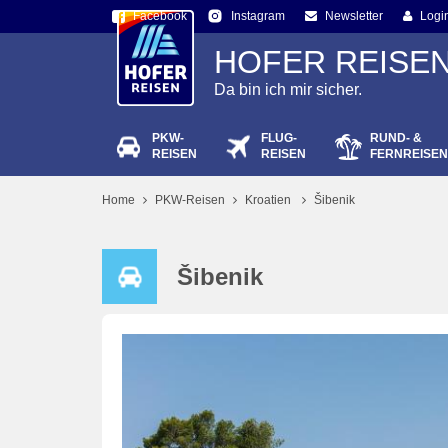
Facebook
Newsletter
Logi
Instagram
HOFER REISE
Da bin ich mir sicher.
PKW-
FLUG-
RUND- &
Passw
REISEN
REISEN
FERNREISEN
Home
PKW-Reisen
Kroatien
Šibenik
Šibenik