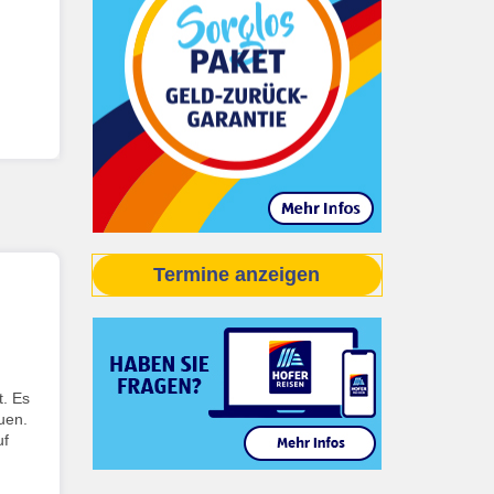
Termine anzeigen
t. Es
uen.
uf