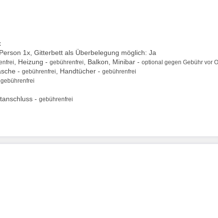
x
 Person 1x, Gitterbett als Überbelegung möglich: Ja
, Heizung -
, Balkon, Minibar -
nfrei
gebührenfrei
optional gegen Gebühr vor O
äsche -
, Handtücher -
gebührenfrei
gebührenfrei
-
gebührenfrei
tanschluss -
gebührenfrei