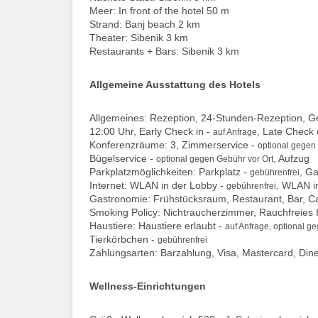
Meer: In front of the hotel 50 m
Strand: Banj beach 2 km
Theater: Sibenik 3 km
Restaurants + Bars: Sibenik 3 km
Allgemeine Ausstattung des Hotels
Allgemeines: Rezeption, 24-Stunden-Rezeption, G
12:00 Uhr, Early Check in -
, Late Check 
auf Anfrage
Konferenzräume: 3, Zimmerservice -
optional gegen
Bügelservice -
, Aufzug
optional gegen Gebühr vor Ort
Parkplatzmöglichkeiten: Parkplatz -
, G
gebührenfrei
Internet: WLAN in der Lobby -
, WLAN i
gebührenfrei
Gastronomie: Frühstücksraum, Restaurant, Bar, Ca
Smoking Policy: Nichtraucherzimmer, Rauchfreies 
Haustiere: Haustiere erlaubt -
auf Anfrage, optional g
Tierkörbchen -
gebührenfrei
Zahlungsarten: Barzahlung, Visa, Mastercard, Din
Wellness-Einrichtungen