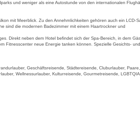
lparks und weniger als eine Autostunde von den internationalen Flugh
lkon mit Meerblick. Zu den Annehmlichkeiten gehören auch ein LCD-S
he sind die modernen Badezimmer mit einem Haartrockner und
es. Direkt neben dem Hotel befindet sich der Spa-Bereich, in dem Gä
 Fitnesscenter neue Energie tanken können. Spezielle Gesichts- un
randurlauber, Geschäftsreisende, Städtereisende, Cluburlauber, Paare,
rlauber, Wellnessurlauber, Kulturreisende, Gourmetreisende, LGBTQIA