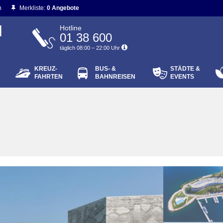
n
Merkliste:
0 Angebote
N
Hotline
01 38 600
täglich 08:00 – 22:00 Uhr
KREUZ-
BUS- &
STÄDTE &
ort vergessen?
FAHRTEN
BAHNREISEN
EVENTS
Login