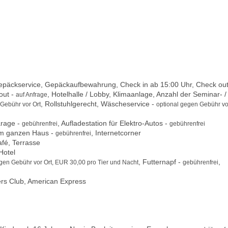
epäckservice, Gepäckaufbewahrung, Check in ab 15:00 Uhr, Check out
out -
, Hotelhalle / Lobby, Klimaanlage, Anzahl der Seminar- /
auf Anfrage
, Rollstuhlgerecht, Wäscheservice -
 Gebühr vor Ort
optional gegen Gebühr vo
arage -
, Aufladestation für Elektro-Autos -
gebührenfrei
gebührenfrei
m ganzen Haus -
, Internetcorner
gebührenfrei
fé, Terrasse
Hotel
, Futternapf -
,
egen Gebühr vor Ort, EUR 30,00 pro Tier und Nacht
gebührenfrei
ers Club, American Express