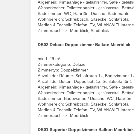
Allgemein: Klimaanlage -
, Safe -
gebührenfrei
gebühre
Wasserkocher, Toilettenpapier -
, Bettw
gebührenfrei
Badezimmer: WC, Haarfön, Dusche, Bademantel 
Wohnbereich: Schreibtisch, Sitzecke, Schlafsofa
Medien & Technik: Telefon, TV, WLAN/WIFI Interne
Zimmerausblick: Meerblick, Stadtblick
DB02 Deluxe Doppelzimmer Balkon Meerblick
mind. 29 m²
Zimmerkategorie: Deluxe
Zimmertyp: Doppelzimmer
Anzahl der Räume: Schlafraum 1x, Badezimmer 1
Anzahl der Betten: Doppelbett 1x, Schlafsofa für 1
Allgemein: Klimaanlage -
, Safe -
gebührenfrei
gebühre
Wasserkocher, Toilettenpapier -
, Bettw
gebührenfrei
Badezimmer: Badewanne / Dusche, WC, Haarfön,
Wohnbereich: Schreibtisch, Sitzecke, Schlafsofa
Medien & Technik: Telefon, TV, WLAN/WIFI Interne
Zimmerausblick: Meerblick
DB01 Superior Doppelzimmer Balkon Meerblick