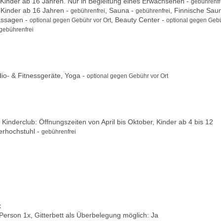
inder ab 16 Jahren. Nur in Begleitung eines Erwachsenen -
gebührenfr
 Kinder ab 16 Jahren -
, Sauna -
, Finnische Sau
gebührenfrei
gebührenfrei
assagen -
, Beauty Center -
optional gegen Gebühr vor Ort
optional gegen Geb
gebührenfrei
io- & Fitnessgeräte, Yoga -
optional gegen Gebühr vor Ort
, Kinderclub: Öffnungszeiten von April bis Oktober, Kinder ab 4 bis 12
erhochstuhl -
gebührenfrei
x
 Person 1x, Gitterbett als Überbelegung möglich: Ja