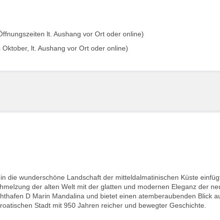
fnungszeiten lt. Aushang vor Ort oder online)
s Oktober, lt. Aushang vor Ort oder online)
ig in die wunderschöne Landschaft der mitteldalmatinischen Küste einfüg
hmelzung der alten Welt mit der glatten und modernen Eleganz der ne
chthafen D Marin Mandalina und bietet einen atemberaubenden Blick a
h kroatischen Stadt mit 950 Jahren reicher und bewegter Geschichte.