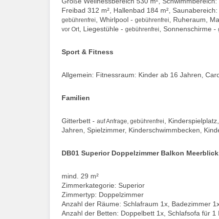
Größe Wellnessbereich 530 m², Schwimmbereich: K
Freibad 312 m², Hallenbad 184 m², Saunabereich:
, Whirlpool -
, Ruheraum, M
gebührenfrei
gebührenfrei
, Liegestühle -
, Sonnenschirme -
vor Ort
gebührenfrei
Sport & Fitness
Allgemein: Fitnessraum: Kinder ab 16 Jahren, Card
Familien
Gitterbett -
, Kinderspielplatz
auf Anfrage, gebührenfrei
Jahren, Spielzimmer, Kinderschwimmbecken, Kind
DB01 Superior Doppelzimmer Balkon Meerblick
mind. 29 m²
Zimmerkategorie: Superior
Zimmertyp: Doppelzimmer
Anzahl der Räume: Schlafraum 1x, Badezimmer 1
Anzahl der Betten: Doppelbett 1x, Schlafsofa für 1