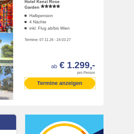
Hotel Kenzi Rose
Garden
Halbpension
4 Nächte
inkl. Flug ab/bis Wien
Termine:
07.11.26
-
24.03.27
€ 1.299,-
ab
pro Person
Termine anzeigen