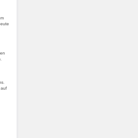
em
Heute
den
.
hs.
 auf