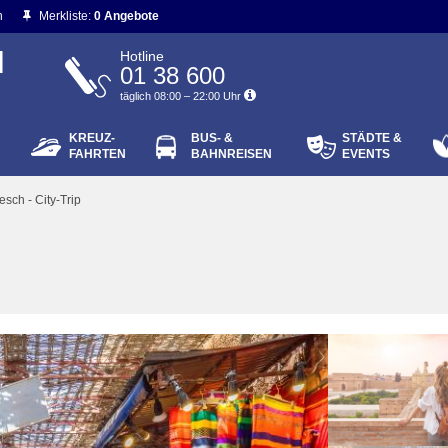
n
Merkliste:
0 Angebote
N
Hotline
01 38 600
täglich 08:00 – 22:00 Uhr
KREUZ-
BUS- &
STÄDTE &
ort vergessen?
FAHRTEN
BAHNREISEN
EVENTS
Login
sch - City-Trip