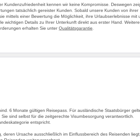
i der Kundenzufriedenheit kennen wir keine Kompromisse. Deswegen zei
rtungen tatsächlich gereister Kunden. Sobald unsere Kunden von ihrer
ie mittels einer Bewertung die Möglichkeit, ihre Urlaubserlebnisse mit 
lle wichtigen Details zu Ihrer Unterkunft direkt aus erster Hand. Weitere
orderungen erhalten Sie unter
Qualitätsgarantie
.
mind. 6 Monate gültigen Reisepass. Für ausländische Staatsbürger gelt
ie sind selbst für die zeitgerechte Visumbesorgung verantwortlich.
andeskategorie entspricht.
deren Ursache ausschließlich im Einflussbereich des Reisenden liegt
n Reisenden weiterverrechnet.