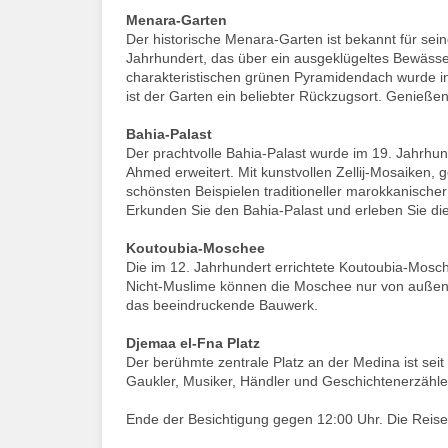
Menara-Garten
Der historische Menara-Garten ist bekannt für se
Jahrhundert, das über ein ausgeklügeltes Bewässe
charakteristischen grünen Pyramidendach wurde in 
ist der Garten ein beliebter Rückzugsort. Genieße
Bahia-Palast
Der prachtvolle Bahia-Palast wurde im 19. Jahrh
Ahmed erweitert. Mit kunstvollen Zellij-Mosaiken,
schönsten Beispielen traditioneller marokkanisch
Erkunden Sie den Bahia-Palast und erleben Sie di
Koutoubia-Moschee
Die im 12. Jahrhundert errichtete Koutoubia-Mosc
Nicht-Muslime können die Moschee nur von außen 
das beeindruckende Bauwerk.
Djemaa el-Fna Platz
Der berühmte zentrale Platz an der Medina ist sei
Gaukler, Musiker, Händler und Geschichtenerzähle
Ende der Besichtigung gegen 12:00 Uhr. Die Reisel