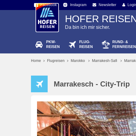
Facebook
Newsletter
Logi
Instagram
HOFER REISE
Da bin ich mir sicher.
PKW-
FLUG-
RUND- &
Passw
REISEN
REISEN
FERNREISEN
Home
Flugreisen
Marokko
Marrakesh-Safi
Marrake
Marrakesch - City-Trip