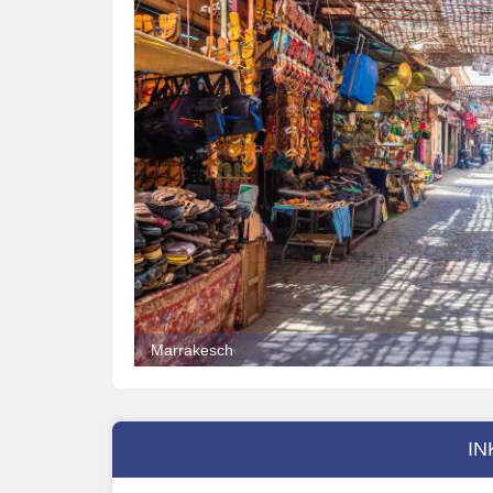
Marrakesch
IN