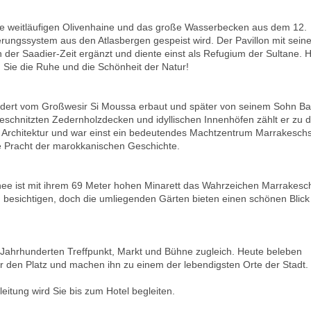
ine weitläufigen Olivenhaine und das große Wasserbecken aus dem 12.
rungssystem aus den Atlasbergen gespeist wird. Der Pavillon mit sein
der Saadier-Zeit ergänzt und diente einst als Refugium der Sultane. 
n Sie die Ruhe und die Schönheit der Natur!
undert vom Großwesir Si Moussa erbaut und später von seinem Sohn Ba
 geschnitzten Zedernholzdecken und idyllischen Innenhöfen zählt er zu 
er Architektur und war einst ein bedeutendes Machtzentrum Marrakeschs
e Pracht der marokkanischen Geschichte.
hee ist mit ihrem 69 Meter hohen Minarett das Wahrzeichen Marrakesc
besichtigen, doch die umliegenden Gärten bieten einen schönen Blick
t Jahrhunderten Treffpunkt, Markt und Bühne zugleich. Heute beleben
r den Platz und machen ihn zu einem der lebendigsten Orte der Stadt.
eitung wird Sie bis zum Hotel begleiten.