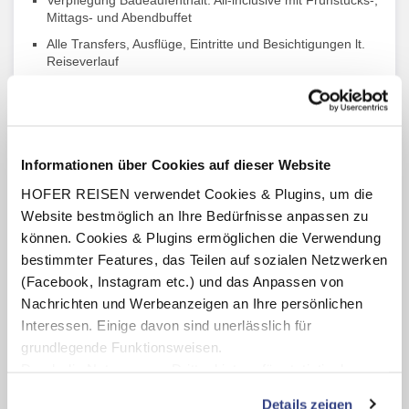
Verpflegung Badeaufenthalt: All-inclusive mit Frühstücks-,
Mittags- und Abendbuffet
Alle Transfers, Ausflüge, Eintritte und Besichtigungen lt.
Reiseverlauf
Örtliche deutschsprachige Reiseleitung während der
Rundreise (Tag 1 – 4)
Gratis HOFER TELEKOM (HoT) Roaming-Paket mit
1.000 MB Datenvolumen
Informationen über Cookies auf dieser Website
HOFER REISEN verwendet Cookies & Plugins, um die
Website bestmöglich an Ihre Bedürfnisse anpassen zu
können. Cookies & Plugins ermöglichen die Verwendung
Highlights
bestimmter Features, das Teilen auf sozialen Netzwerken
Auf den Spuren von Christoph Columbus in der
(Facebook, Instagram etc.) und das Anpassen von
UNESCO-Weltkulturerbe-Altstadt von Santo Domingo
Nachrichten und Werbeanzeigen an Ihre persönlichen
Erkunden Sie per Boot die unberührten Strände der Isla
Interessen. Einige davon sind unerlässlich für
Saona - Natur pur und Ruhe fernab vom
grundlegende Funktionsweisen.
Massentourismus
Erleben Sie die bunte und lebendige Atmosphäre vom
Durch die Nutzung von Drittanbietern für statistische
Markt im Higüey
Auswertungen und Direktmarketingzwecke können Sie
Besuchen Sie eine familiengeführte Zigarrenmanufaktur
Details zeigen