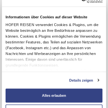
Termine anzeigen
Informationen über Cookies auf dieser Website
HOFER REISEN verwendet Cookies & Plugins, um die
INKLUSIV-LEISTUNGEN
Website bestmöglich an Ihre Bedürfnisse anpassen zu
können. Cookies & Plugins ermöglichen die Verwendung
2 – 7 x Übernachtung im Alpenhotel Speckbacher
Hof
bestimmter Features, das Teilen auf sozialen Netzwerken
(Facebook, Instagram etc.) und das Anpassen von
Verpflegung: Halbpension mit Frühstücksbuffet, abends
4-Gang-Wahlmenü
Nachrichten und Werbeanzeigen an Ihre persönlichen
Interessen. Einige davon sind unerlässlich für
Benutzung der hoteleigenen Sauna (Öffnungszeiten lt.
Aushang vor Ort oder online)
grundlegende Funktionsweisen.
Durch die Nutzung von Drittanbietern für statistische
Auswertungen und Direktmarketingzwecke können Sie
Details zeigen
zusätzliche Dienste bzw. Technologien von Drittanbietern
Karte ansehen
nutzen und uns sowie Dritten weitere Personalisierungen
ermöglichen, dabei kommt es auch zu Übermittlungen
Alles erlauben
Ihrer Daten an US-Drittanbieter.
Link zur
Alpenhotel Speckbacher Hof
Datenschutzseite