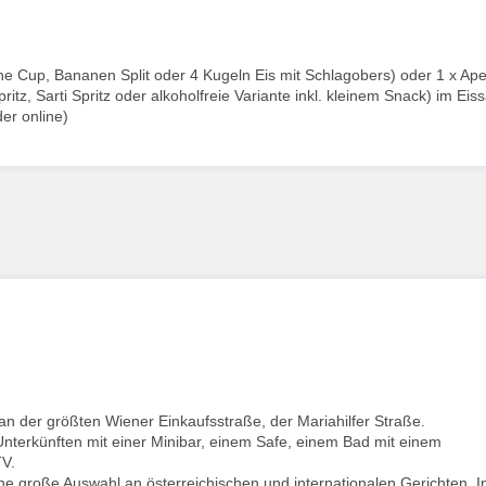
e Cup, Bananen Split oder 4 Kugeln Eis mit Schlagobers) oder 1 x Aper
itz, Sarti Spritz oder alkoholfreie Variante inkl. kleinem Snack) im Eis
der online)
an der größten Wiener Einkaufsstraße, der Mariahilfer Straße.
nterkünften mit einer Minibar, einem Safe, einem Bad mit einem
TV.
ine große Auswahl an österreichischen und internationalen Gerichten. I