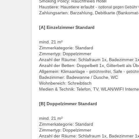
Smoking Policy: Rauchfreies Hotel
Haustiere: Haustiere erlaubt -
optional gegen Gebühr v
Zahlungsarten: Barzahlung, Debitkarte (Bankomat-
[A] Einzelzimmer Standard
mind. 21 m²
Zimmerkategorie: Standard
Zimmertyp: Doppelzimmer
Anzahl der Räume: Schlafraum 1x, Badezimmer 1
Anzahl der Betten: Doppelbett 1x, Gitterbett als Ü
Allgemein: Klimaanlage -
, Safe -
gebührenfrei
gebühre
Badezimmer: Badewanne / Dusche, WC
Wohnbereich: Schreibtisch
Medien & Technik: Telefon, TV, WLAN/WIFI Interne
[B] Doppelzimmer Standard
mind. 21 m²
Zimmerkategorie: Standard
Zimmertyp: Doppelzimmer
Anzahl der Räume: Schlafraum 1x, Badezimmer 1