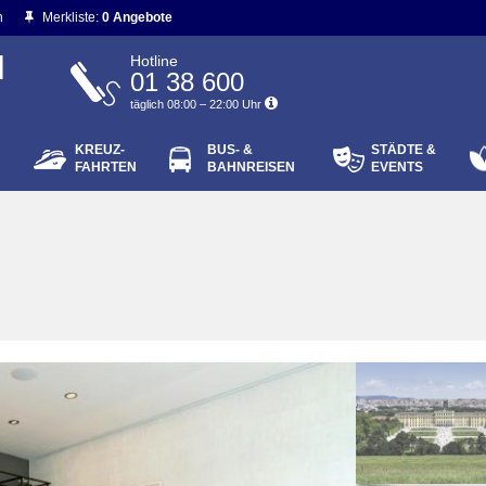
n
Merkliste:
0 Angebote
N
Hotline
01 38 600
täglich 08:00 – 22:00 Uhr
KREUZ-
BUS- &
STÄDTE &
ort vergessen?
FAHRTEN
BAHNREISEN
EVENTS
Login