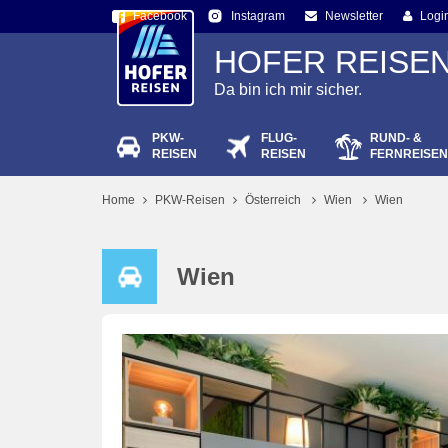
Facebook
Newsletter
Logi
Instagram
HOFER REISE
Da bin ich mir sicher.
PKW-
FLUG-
RUND- &
Passw
REISEN
REISEN
FERNREISEN
Home
PKW-Reisen
Österreich
Wien
Wien
Wien