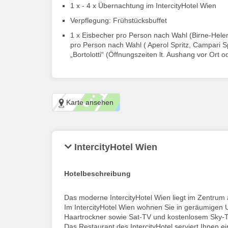
1 x - 4 x Übernachtung im IntercityHotel Wien
Verpflegung: Frühstücksbuffet
1 x Eisbecher pro Person nach Wahl (Birne-Helen
pro Person nach Wahl ( Aperol Spritz, Campari Spr
„Bortolotti“ (Öffnungszeiten lt. Aushang vor Ort o
Karte ansehen
IntercityHotel Wien
Hotelbeschreibung
Das moderne IntercityHotel Wien liegt im Zentrum 
Im IntercityHotel Wien wohnen Sie in geräumigen U
Haartrockner sowie Sat-TV und kostenlosem Sky-
Das Restaurant des IntercityHotel serviert Ihnen e