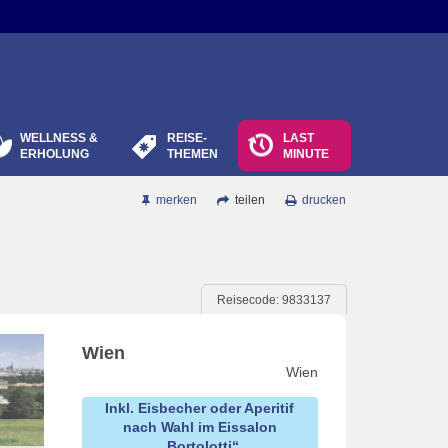
WELLNESS &
REISE-
LAST
ERHOLUNG
THEMEN
MINUTE
merken
teilen
drucken
Reisecode: 9833137
Wien
Wien
Inkl. Eisbecher oder Aperitif
nach Wahl im Eissalon
„Bortolotti“