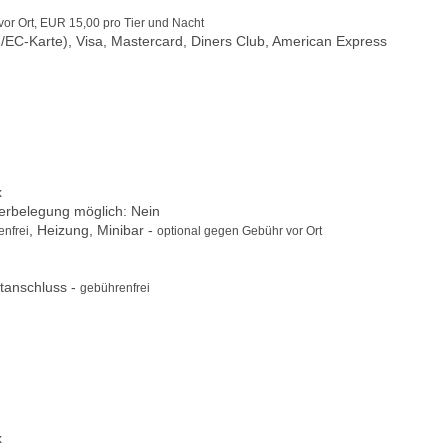
or Ort, EUR 15,00 pro Tier und Nacht
/EC-Karte), Visa, Mastercard, Diners Club, American Express
x
berbelegung möglich: Nein
, Heizung, Minibar -
nfrei
optional gegen Gebühr vor Ort
tanschluss -
gebührenfrei
x