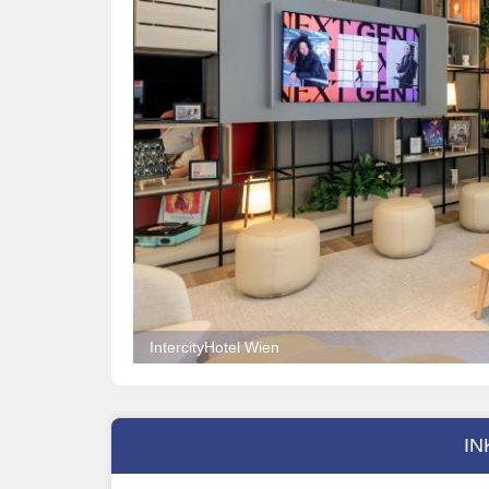
IntercityHotel Wien
IN