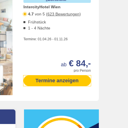
IntercityHotel Wien
4.7
von 5 (
623 Bewertungen
)
Frühstück
1 - 4 Nächte
Termine:
01.04.26
-
01.11.26
€ 84,-
ab
pro Person
Termine anzeigen