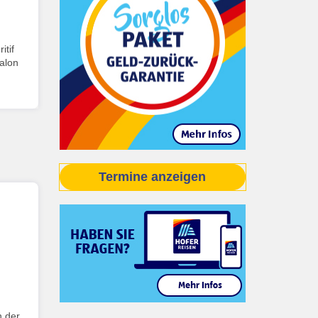
itif
salon
Termine anzeigen
n der