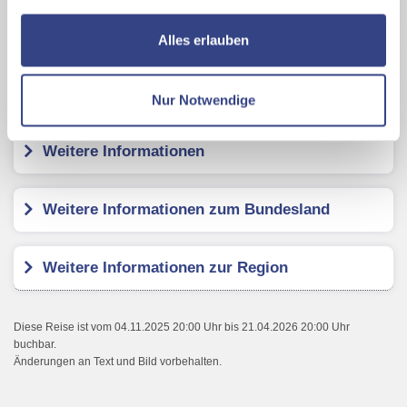
nutzen und uns sowie Dritten weitere Personalisierungen
ermöglichen, dabei kommt es auch zu Übermittlungen
HENRI - Country House
Alles erlauben
Ihrer Daten an US-Drittanbieter.
Link zur
Datenschutzseite
Kundenbewertungen
Nur Notwendige
Mit Klick auf "Alles erlauben" stimmen Sie der
Verwendung der Cookies & Plugins auf unseren
Weitere Informationen
Webseiten zu.
Weitere Informationen zum Bundesland
Weitere Informationen zur Region
Diese Reise ist vom 04.11.2025 20:00 Uhr bis 21.04.2026 20:00 Uhr
buchbar.
Änderungen an Text und Bild vorbehalten.