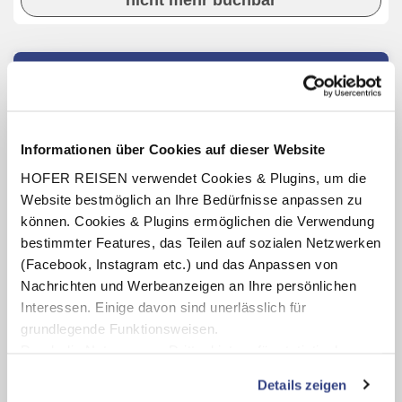
nicht mehr buchbar
INKLUSIV-LEISTUNGEN
1 x Übernachtung oder 2 x Übernachtung im HENRI -
Country House
Informationen über Cookies auf dieser Website
Verpflegung: Frühstücksbuffet, nachmittags Jause
HOFER REISEN verwendet Cookies & Plugins, um die
(17:00 - 19:00 Uhr)
Website bestmöglich an Ihre Bedürfnisse anpassen zu
Benutzung des hauseigenen Wellnessbereichs
können. Cookies & Plugins ermöglichen die Verwendung
(Öffnungszeiten lt. Aushang vor Ort oder online)
bestimmter Features, das Teilen auf sozialen Netzwerken
1 x Ticket für Pizzera & Jaus - Jetz' kommst ma auf de
(Facebook, Instagram etc.) und das Anpassen von
Tour - im Stadion in Kitzbühel, wahlweise in der Kategorie
Stehplatz "Front of Stage" oder Sitzplatz "Kategorie B"
Nachrichten und Werbeanzeigen an Ihre persönlichen
(am 05.09.26, Beginn ca. 19:00 Uhr)
Interessen. Einige davon sind unerlässlich für
grundlegende Funktionsweisen.
Durch die Nutzung von Drittanbietern für statistische
Auswertungen und Direktmarketingzwecke können Sie
Karte ansehen
Details zeigen
zusätzliche Dienste bzw. Technologien von Drittanbietern