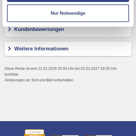
Datenschutzseite
Hotel Mountain View
Nur Notwendige
Mit Klick auf "Alles erlauben" stimmen Sie der
Verwendung der Cookies & Plugins auf unseren
Kundenbewertungen
Webseiten zu.
Weitere Informationen
Diese Reise ist vom 11.02.2025 20:00 Uhr bis 01.03.2027 20:00 Uhr
buchbar.
Änderungen an Text und Bild vorbehalten.