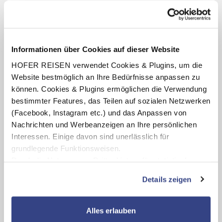
Termine anzeigen
Informationen über Cookies auf dieser Website
INKLUSIV-LEISTUNGEN
HOFER REISEN verwendet Cookies & Plugins, um die
2 - 7 x Übernachtung im Hotel Mountain View
Website bestmöglich an Ihre Bedürfnisse anpassen zu
können. Cookies & Plugins ermöglichen die Verwendung
Verpflegung: Halbpension mit Frühstücks- und
Abendbuffet bzw. Weihnachtsdinner (24.12.26),
bestimmter Features, das Teilen auf sozialen Netzwerken
Silvesterdinner (31.12.26)
(Facebook, Instagram etc.) und das Anpassen von
Benutzung des hoteleigenen Wellnessbereichs
Nachrichten und Werbeanzeigen an Ihre persönlichen
(Öffnungszeiten lt. Aushang vor Ort)
Interessen. Einige davon sind unerlässlich für
Benutzung des hoteleigenen Fitnessraum
grundlegende Funktionsweisen.
Durch die Nutzung von Drittanbietern für statistische
inkl. Wasserpark
Auswertungen und Direktmarketingzwecke können Sie
Details zeigen
zusätzliche Dienste bzw. Technologien von Drittanbietern
nutzen und uns sowie Dritten weitere Personalisierungen
ermöglichen, dabei kommt es auch zu Übermittlungen
Karte ansehen
Alles erlauben
Ihrer Daten an US-Drittanbieter.
Link zur