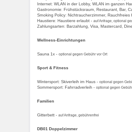
Internet: WLAN in der Lobby, WLAN im ganzen Ha
Gastronomie: Frühstücksraum, Restaurant, Bar, C
Smoking Policy: Nichtraucherzimmer, Rauchfreies 
Haustiere: Haustiere erlaubt -
auf Anfrage, optional g
Zahlungsarten: Barzahlung, Visa, Mastercard, Din
Wellness-Einrichtungen
Sauna 1x -
optional gegen Gebühr vor Ort
Sport & Fitness
Wintersport: Skiverleih im Haus -
optional gegen Gebü
Sommersport: Fahrradverleih -
optional gegen Gebühr
Familien
Gitterbett -
auf Anfrage, gebührenfrei
DB01 Doppelzimmer