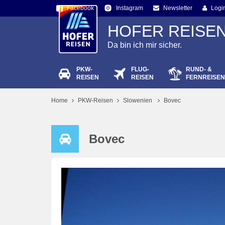
Facebook
Newsletter
Logi
Instagram
HOFER REISE
Da bin ich mir sicher.
PKW-
FLUG-
RUND- &
Passw
REISEN
REISEN
FERNREISEN
Home
PKW-Reisen
Slowenien
Bovec
Bovec