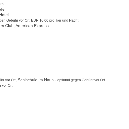
us
afé
Hotel
egen Gebühr vor Ort, EUR 10,00 pro Tier und Nacht
ers Club, American Express
, Schischule im Haus -
hr vor Ort
optional gegen Gebühr vor Ort
 vor Ort