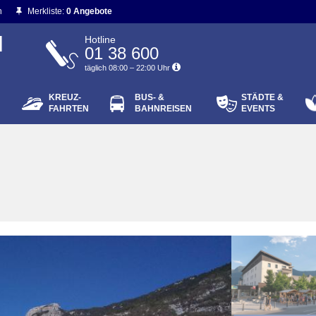
n
Merkliste:
0 Angebote
N
Hotline
01 38 600
täglich 08:00 – 22:00 Uhr
KREUZ-
BUS- &
STÄDTE &
ort vergessen?
FAHRTEN
BAHNREISEN
EVENTS
Login