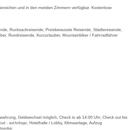
Bereichen und in den meisten Zimmern verfügbar. Kostenlose
sende, Rucksackreisende, Preisbewusste Reisende, Städtereisende,
ber, Rundreisende, Kurzurlauber, Mountainbiker / Fahrradfahrer
ahrung, Geldwechsel möglich, Check in ab 14:00 Uhr, Check out bis
out -
, Hotelhalle / Lobby, Klimaanlage, Aufzug
auf Anfrage
hrenfrei