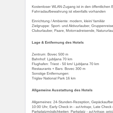
Kostenloser WLAN-Zugang ist in den öffentlichen 
Fahrradaufbewahrung ist ebenfalls vorhanden
Einrichtung / Ambiente: modern, klein/ familiär
Zielgruppe: Sport- und Aktivurlauber, Gruppenrei
Cluburlauber, Paare, Motorradreisende, Natururlau
Lage & Entfernung des Hotels
Zentrum: Bovec 500 m
Bahnhof: Ljubljana 70 km
Flughafen: Triest - 50 km/ Ljubljana 70 km
Restaurants + Bars: Bovec 300 m
Sonstige Entfernungen:
Triglav National Park 16 km
Allgemeine Ausstattung des Hotels
Allgemeines: 24-Stunden-Rezeption, Gepäckaufbew
10:00 Uhr, Early Check in -
, Late Check 
auf Anfrage
Parkplatzmöglichkeiten: Parkplatz -
auf Anfrage, gebü