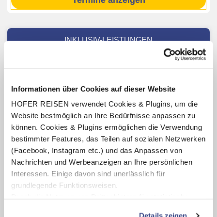
Termine anzeigen
INKLUSIV-LEISTUNGEN
2 – 7 x Übernachtung in der Terme 3000 Moravske
Toplice Livada Prestige
Verpflegung: wahlweise Frühstücksbuffet, Halbpension
Informationen über Cookies auf dieser Website
mit Frühstücksbuffet und Abendessen oder Vollpension
HOFER REISEN verwendet Cookies & Plugins, um die
mit Frühstücksbuffet, Mittag- und Abendessen
Website bestmöglich an Ihre Bedürfnisse anpassen zu
Benutzung des hoteleigenen Wellnessbereichs
können. Cookies & Plugins ermöglichen die Verwendung
(Öffnungszeiten lt. Aushang vor Ort oder online)
bestimmter Features, das Teilen auf sozialen Netzwerken
Eintritt in die Terme 3000 (Öffnungszeiten lt. Aushang vor
(Facebook, Instagram etc.) und das Anpassen von
Ort oder online)
Nachrichten und Werbeanzeigen an Ihre persönlichen
Teilnahme am hoteleigenen Aktiv- und
Interessen. Einige davon sind unerlässlich für
Unterhaltungsprogramm (lt. Aushang vor Ort oder online)
grundlegende Funktionsweisen.
Kinderclub für Kinder von 4 bis 12 Jahren (lt. Aushang vor
Durch die Nutzung von Drittanbietern für statistische
Ort oder online)
Auswertungen und Direktmarketingzwecke können Sie
Details zeigen