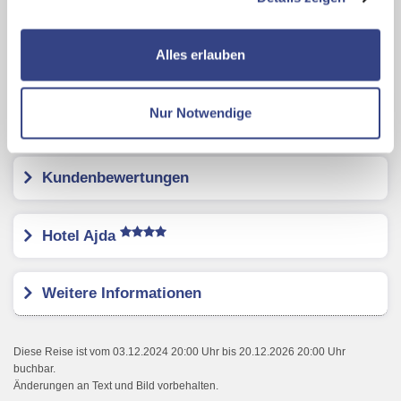
zusätzliche Dienste bzw. Technologien von Drittanbietern
nutzen und uns sowie Dritten weitere Personalisierungen
ermöglichen, dabei kommt es auch zu Übermittlungen
Karte ansehen
Alles erlauben
Ihrer Daten an US-Drittanbieter.
Link zur
Datenschutzseite
Terme 3000 Moravske Toplice Livada
Nur Notwendige
Prestige
Mit Klick auf "Alles erlauben" stimmen Sie der
Verwendung der Cookies & Plugins auf unseren
Kundenbewertungen
Webseiten zu.
Hotel Ajda
Weitere Informationen
Diese Reise ist vom 03.12.2024 20:00 Uhr bis 20.12.2026 20:00 Uhr
buchbar.
Änderungen an Text und Bild vorbehalten.