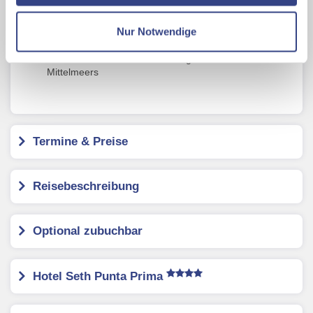
Baden Sie in den türkisfarbenen Buchten Cala
Datenschutzseite
Macarella und Cala Mitjana – wahre Postkartenmotive
Nur Notwendige
der Südküste
Spazieren Sie durch das charmante Mahón mit seiner
Mit Klick auf "Alles erlauben" stimmen Sie der
kolonialen Architektur und dem größten Naturhafen des
Verwendung der Cookies & Plugins auf unseren
Mittelmeers
Webseiten zu.
Termine & Preise
Reisebeschreibung
Optional zubuchbar
Hotel Seth Punta Prima