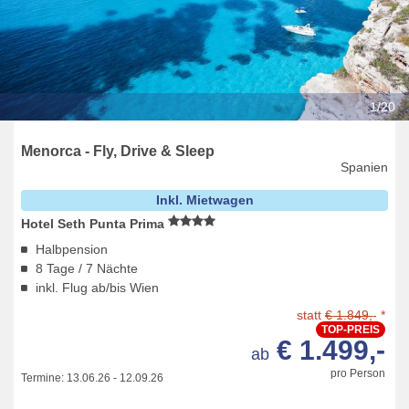
1/20
Menorca - Fly, Drive & Sleep
Spanien
Inkl. Mietwagen
Hotel Seth Punta Prima
Halbpension
8 Tage / 7 Nächte
inkl. Flug ab/bis Wien
statt
€ 1.849,
- *
TOP-PREIS
€ 1.499,-
ab
pro Person
Termine:
13.06.26
-
12.09.26