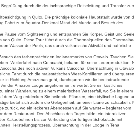
, Begrüßung durch die deutschsprachige Reiseleitung und Transfer zu
esichtigung in Quito. Die prächtige koloniale Hauptstadt wurde von d
ag Fahrt zum Äquator-Denkmal Mitad del Mundo und Besuch des
e Pause vom Sightseeing und entspannen Sie Körper, Geist und Seele
 von Quito. Diese Tour führt durch die Thermalquellen des Thermalb
den Wasser der Pools, das durch vulkanische Aktivität und natürliche
esuch des farbenprächtigen Indianermarkts von Otavalo. Tauchen Sie
n. Weiterfahrt nach Cotacachi, bekannt für seine Lederproduktion. N
e Cuicocha des noch aktiven Vulkans Cuicocha. Übernachtung in Otavalo
liche Fahrt durch die majestätischen West-Kordilleren und überqueren
ter in Richtung Amazonas geht, durchqueren wir die beeindruckende
. An der Amazon Lodge angekommen, erwartet Sie ein köstliches
 zu einer Wanderung zu einem malerischen Wasserfall, wo Sie in einem
f dem Weg entdecken Sie heilende Pflanzen, eine idyllische Lagune u
ige bietet sich zudem die Gelegenheit, an einer Liane zu schaukeln.
ge zurück, wo ein leckeres Abendessen auf Sie wartet – begleitet vom
 dem Restaurant. Den Abschluss des Tages bildet ein interaktiver
r Kakaobohnen bis zur Verkostung der fertigen Schokolade mit
amten Herstellungsprozess. Übernachtung in der Lodge in Tena