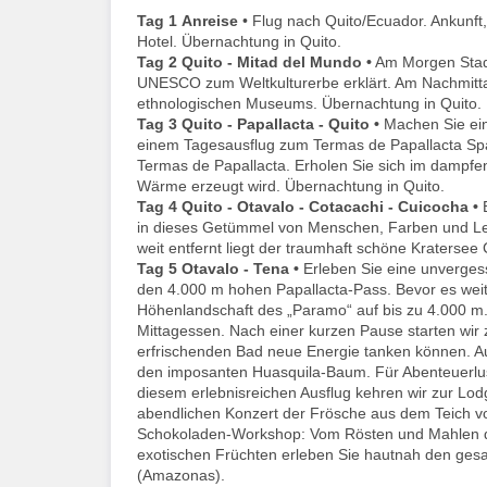
Tag 1
Anreise
• Flug nach Quito/Ecuador. Ankunft
Hotel. Übernachtung in Quito.
Tag 2
Quito - Mitad del Mundo •
Am Morgen Stadtb
UNESCO zum Weltkulturerbe erklärt. Am Nachmitt
ethnologischen Museums. Übernachtung in Quito.
Tag 3
Quito - Papallacta - Quito •
Machen Sie ein
einem Tagesausflug zum Termas de Papallacta Spa
Termas de Papallacta. Erholen Sie sich im dampfen
Wärme erzeugt wird. Übernachtung in Quito.
Tag 4
Quito - Otavalo - Cotacachi - Cuicocha •
B
in dieses Getümmel von Menschen, Farben und Lebe
weit entfernt liegt der traumhaft schöne Kraterse
Tag 5
Otavalo - Tena •
Erleben Sie eine unvergess
den 4.000 m hohen Papallacta-Pass. Bevor es wei
Höhenlandschaft des „Paramo“ auf bis zu 4.000 m
Mittagessen. Nach einer kurzen Pause starten wir
erfrischenden Bad neue Energie tanken können. Au
den imposanten Huasquila-Baum. Für Abenteuerlust
diesem erlebnisreichen Ausflug kehren wir zur Lod
abendlichen Konzert der Frösche aus dem Teich vor
Schokoladen-Workshop: Vom Rösten und Mahlen de
exotischen Früchten erleben Sie hautnah den ges
(Amazonas).