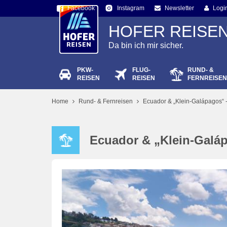
Facebook
Newsletter
Logi
Instagram
HOFER REISE
Da bin ich mir sicher.
PKW-
FLUG-
RUND- &
Passw
REISEN
REISEN
FERNREISEN
Home
Rund- & Fernreisen
Ecuador & „Klein-Galápagos“ 
Ecuador & „Klein-Galáp