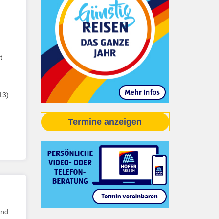
t
13)
Termine anzeigen
und