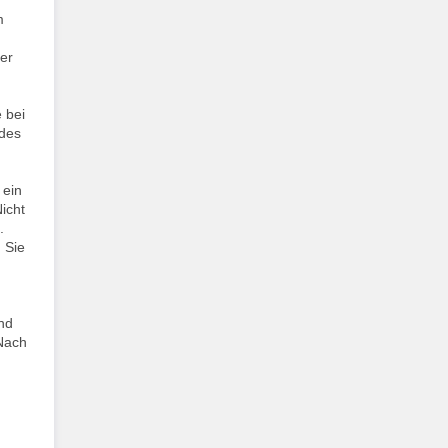
m
er
 bei
ades
 ein
icht
.
 Sie
nd
 Nach