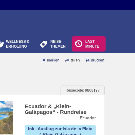
WELLNESS &
REISE-
LAST
ERHOLUNG
THEMEN
MINUTE
merken
teilen
drucken
Reisecode: 9868197
Ecuador & „Klein-
Galápagos“ - Rundreise
Ecuador
Inkl. Ausflug zur Isla de la Plata
(„Klein-Galápagos“)