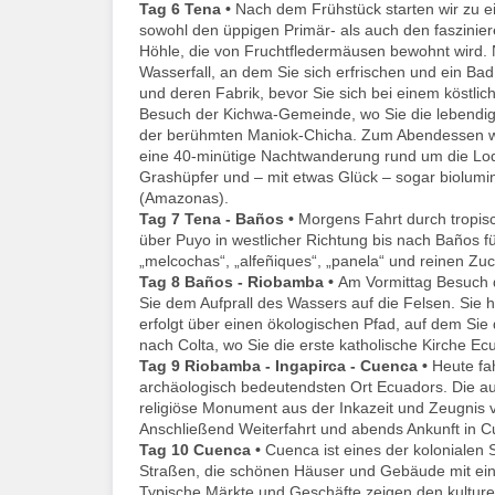
Tag 6
Tena •
Nach dem Frühstück starten wir zu 
sowohl den üppigen Primär- als auch den faszinie
Höhle, die von Fruchtfledermäusen bewohnt wird. 
Wasserfall, an dem Sie sich erfrischen und ein 
und deren Fabrik, bevor Sie sich bei einem köstli
Besuch der Kichwa-Gemeinde, wo Sie die lebendige 
der berühmten Maniok-Chicha. Zum Abendessen wer
eine 40-minütige Nachtwanderung rund um die Lod
Grashüpfer und – mit etwas Glück – sogar biolumi
(Amazonas).
Tag 7
Tena - Baños •
Morgens Fahrt durch tropis
über Puyo in westlicher Richtung bis nach Baños fü
„melcochas“, „alfeñiques“, „panela“ und reinen Zu
Tag 8
Baños - Riobamba •
Am Vormittag Besuch d
Sie dem Aufprall des Wassers auf die Felsen. Sie
erfolgt über einen ökologischen Pfad, auf dem Si
nach Colta, wo Sie die erste katholische Kirche 
Tag 9
Riobamba - Ingapirca - Cuenca •
Heute fa
archäologisch bedeutendsten Ort Ecuadors. Die au
religiöse Monument aus der Inkazeit und Zeugnis vi
Anschließend Weiterfahrt und abends Ankunft in 
Tag 10
Cuenca •
Cuenca ist eines der kolonialen
Straßen, die schönen Häuser und Gebäude mit ein
Typische Märkte und Geschäfte zeigen den kulturel