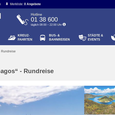
n
Merkliste:
0 Angebote
N
Hotline
01 38 600
täglich 08:00 – 22:00 Uhr
KREUZ-
BUS- &
STÄDTE &
ort vergessen?
FAHRTEN
BAHNREISEN
EVENTS
Login
- Rundreise
agos“ - Rundreise