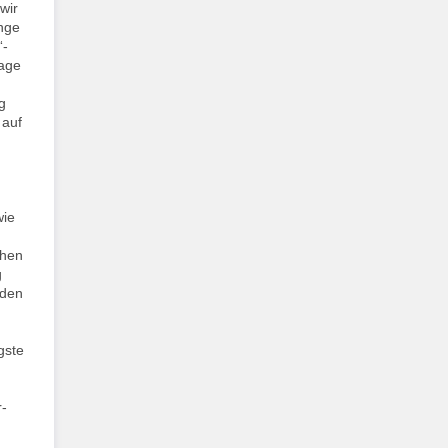
wir
ange
“-
tage
g
 auf
wie
chen
g
üden
gste
r-