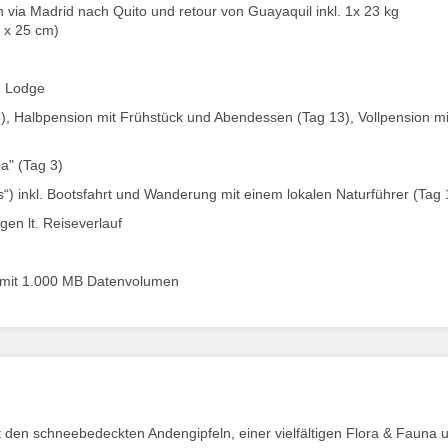
n via Madrid nach Quito und retour von Guayaquil inkl. 1x 23 kg
 x 25 cm)
d Lodge
15), Halbpension mit Frühstück und Abendessen (Tag 13), Vollpension mi
a" (Tag 3)
os“) inkl. Bootsfahrt und Wanderung mit einem lokalen Naturführer (Tag 
ngen lt. Reiseverlauf
mit 1.000 MB Datenvolumen
t den schneebedeckten Andengipfeln, einer vielfältigen Flora & Fauna 