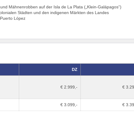
 und Mähnenrobben auf der Isla de La Plata („Klein-Galápagos“)
 kolonialen Städten und den indigenen Märkten des Landes
 Puerto López
DZ
€ 2.999,-
€ 3.29
€ 3.099,-
€ 3.39