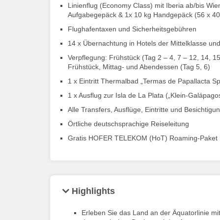
Linienflug (Economy Class) mit Iberia ab/bis Wie
Aufgabegepäck & 1x 10 kg Handgepäck (56 x 40
Flughafentaxen und Sicherheitsgebühren
14 x Übernachtung in Hotels der Mittelklasse un
Verpflegung: Frühstück (Tag 2 – 4, 7 – 12, 14, 
Frühstück, Mittag- und Abendessen (Tag 5, 6)
1 x Eintritt Thermalbad „Termas de Papallacta Sp
1 x Ausflug zur Isla de La Plata („Klein-Galápag
Alle Transfers, Ausflüge, Eintritte und Besichtigu
Örtliche deutschsprachige Reiseleitung
Gratis HOFER TELEKOM (HoT) Roaming-Paket 
Highlights
Erleben Sie das Land an der Äquatorlinie mi