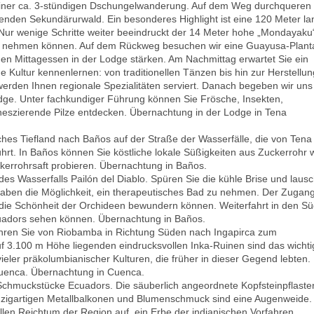
einer ca. 3-stündigen Dschungelwanderung. Auf dem Weg durchqueren 
renden Sekundärurwald. Ein besonderes Highlight ist eine 120 Meter l
Nur wenige Schritte weiter beeindruckt der 14 Meter hohe „Mondayaku
Bad nehmen können. Auf dem Rückweg besuchen wir eine Guayusa-Plan
chen Mittagessen in der Lodge stärken. Am Nachmittag erwartet Sie ein
Kultur kennenlernen: von traditionellen Tänzen bis hin zur Herstellun
den Ihnen regionale Spezialitäten serviert. Danach begeben wir uns
ge. Unter fachkundiger Führung können Sie Frösche, Insekten,
neszierende Pilze entdecken. Übernachtung in der Lodge in Tena
ches Tiefland nach Baños
auf der Straße der Wasserfälle, die von Tena
hrt. In Baños können Sie köstliche lokale Süßigkeiten aus Zuckerrohr 
ckerrohrsaft probieren. Übernachtung in Baños.
es Wasserfalls Pailón del Diablo. Spüren Sie die kühle Brise und laus
 haben die Möglichkeit, ein therapeutisches Bad zu nehmen. Der Zugan
e die Schönheit der Orchideen bewundern können. Weiterfahrt in den S
Ecuadors sehen können. Übernachtung in Baños.
hren Sie von Riobamba in Richtung Süden nach Ingapirca
zum
f 3.100 m Höhe liegenden eindrucksvollen Inka-Ruinen sind das wichti
eler präkolumbianischer Kulturen, die früher in dieser Gegend lebten.
Cuenca. Übernachtung in Cuenca.
 Schmuckstücke Ecuadors. Die säuberlich angeordnete Kopfsteinpflaste
zigartigen Metallbalkonen und Blumenschmuck sind eine Augenweide.
len Reichtum der Region auf, ein Erbe der indianischen Vorfahren.