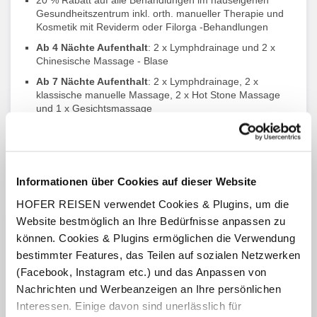
20 % Rabatt auf alle Behandlungen im hauseigenen
Gesundheitszentrum inkl. orth. manueller Therapie und
Kosmetik mit Reviderm oder Filorga -Behandlungen
Ab 4 Nächte Aufenthalt
: 2 x Lymphdrainage und 2 x
Chinesische Massage - Blase
Ab 7 Nächte Aufenthalt
: 2 x Lymphdrainage, 2 x
klassische manuelle Massage, 2 x Hot Stone Massage
und 1 x Gesichtsmassage
Verleih von Fahrrädern, Nordic-Walking-Stöcken bzw.
Langlauf- bzw. Alpine-Skier samt Skischuhe und
Skistöcke sowie Schlitten für Kinder (nach Verfügbarkeit)
Informationen über Cookies auf dieser Website
HOFER REISEN verwendet Cookies & Plugins, um die
Website bestmöglich an Ihre Bedürfnisse anpassen zu
Frühbuchervorteil
können. Cookies & Plugins ermöglichen die Verwendung
bestimmter Features, das Teilen auf sozialen Netzwerken
10 % Frühbuchervorteil bis 31.03.2026, 5% Frühbuchervorteil
bei Buchung bis 45 Tage vor Anreise.
(Facebook, Instagram etc.) und das Anpassen von
Hinweis: Die Ermäßigung ist im angezeigten Preis bereits
Nachrichten und Werbeanzeigen an Ihre persönlichen
berücksichtigt.
Interessen. Einige davon sind unerlässlich für