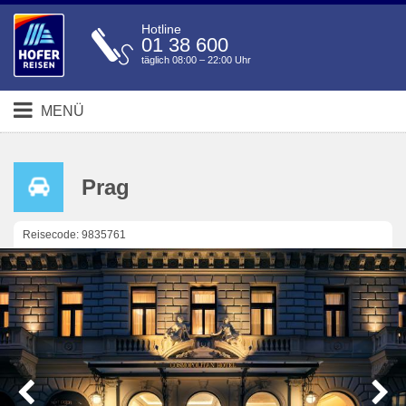
Hotline
01 38 600
täglich 08:00 – 22:00 Uhr
MENÜ
Prag
Reisecode: 9835761