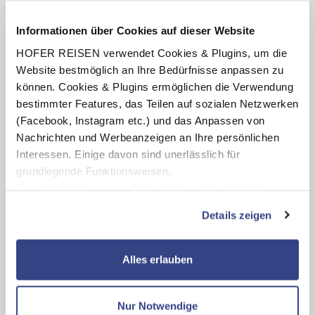
Termine anzeigen
Informationen über Cookies auf dieser Website
HOFER REISEN verwendet Cookies & Plugins, um die
Website bestmöglich an Ihre Bedürfnisse anpassen zu
INKLUSIV-LEISTUNGEN
können. Cookies & Plugins ermöglichen die Verwendung
bestimmter Features, das Teilen auf sozialen Netzwerken
1 - 3 x Übernachtungen im Cosmopolitan Hotel
(Facebook, Instagram etc.) und das Anpassen von
Prague
in Prag
Nachrichten und Werbeanzeigen an Ihre persönlichen
Verpflegung: Frühstücksbuffet
Interessen. Einige davon sind unerlässlich für
1 Flasche Qualitätswein pro Zimmer und Aufenthalt
grundlegende Funktionsweisen.
Benutzung des hauseigenen Wellness- und
Durch die Nutzung von Drittanbietern für statistische
Fitnessbereiches (Öffnungszeiten lt. Aushang vor Ort)
Auswertungen und Direktmarketingzwecke können Sie
Details zeigen
zusätzliche Dienste bzw. Technologien von Drittanbietern
nutzen und uns sowie Dritten weitere Personalisierungen
ermöglichen, dabei kommt es auch zu Übermittlungen
Alles erlauben
Karte ansehen
Ihrer Daten an US-Drittanbieter.
Link zur
Datenschutzseite
Cosmopolitan Hotel Prague
Nur Notwendige