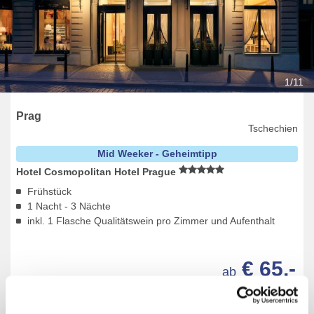
1/11
Prag
Tschechien
Mid Weeker - Geheimtipp
Hotel Cosmopolitan Hotel Prague
Frühstück
1 Nacht - 3 Nächte
inkl. 1 Flasche Qualitätswein pro Zimmer und Aufenthalt
€ 65,-
ab
pro Person
Termine:
03.11.26
-
23.03.27