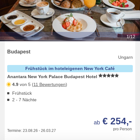
1/12
Budapest
Ungarn
Frühstück im hoteleigenen New York Café
Anantara New York Palace Budapest Hotel
4.9
von 5 (
11 Bewertungen
)
Frühstück
2 - 7 Nächte
€ 254,-
ab
pro Person
Termine:
23.08.26
-
26.03.27