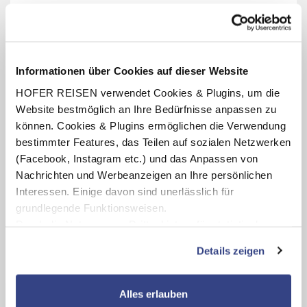
Termine anzeigen
Informationen über Cookies auf dieser Website
INKLUSIV-LEISTUNGEN
HOFER REISEN verwendet Cookies & Plugins, um die
2 - 7 x Übernachtung im Anantara New York Palace
Website bestmöglich an Ihre Bedürfnisse anpassen zu
Budapest Hotel
können. Cookies & Plugins ermöglichen die Verwendung
Verpflegung: Frühstücksbuffet im hoteleigenen New York
bestimmter Features, das Teilen auf sozialen Netzwerken
Café
(Facebook, Instagram etc.) und das Anpassen von
Benutzung des hoteleigenen Wellnessbereichs
Nachrichten und Werbeanzeigen an Ihre persönlichen
(Öffnungszeiten lt. Aushang vor Ort)
Interessen. Einige davon sind unerlässlich für
grundlegende Funktionsweisen.
Durch die Nutzung von Drittanbietern für statistische
Auswertungen und Direktmarketingzwecke können Sie
Details zeigen
Karte ansehen
zusätzliche Dienste bzw. Technologien von Drittanbietern
nutzen und uns sowie Dritten weitere Personalisierungen
ermöglichen, dabei kommt es auch zu Übermittlungen
Anantara New York Palace Budapest Hotel
Alles erlauben
Ihrer Daten an US-Drittanbieter.
Link zur