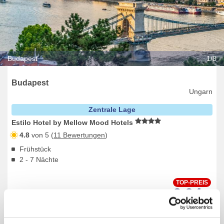
Budapest
1/8
Budapest
Ungarn
Zentrale Lage
Estilo Hotel by Mellow Mood Hotels
4.8
von 5 (
11 Bewertungen
)
Frühstück
2 - 7 Nächte
TOP-PREIS
€ 94,-
ab
pro Person
Termine:
01.11.26
-
01.04.27