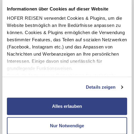
Termine anzeigen
Informationen über Cookies auf dieser Website
HOFER REISEN verwendet Cookies & Plugins, um die
Website bestmöglich an Ihre Bedürfnisse anpassen zu
INKLUSIV-LEISTUNGEN
können. Cookies & Plugins ermöglichen die Verwendung
bestimmter Features, das Teilen auf sozialen Netzwerken
(Facebook, Instagram etc.) und das Anpassen von
2 - 7 x Übernachtung im Estilo Hotel by Mellow Mood
Hotels
Nachrichten und Werbeanzeigen an Ihre persönlichen
Interessen. Einige davon sind unerlässlich für
Verpflegung: Frühstücksbuffet
grundlegende Funktionsweisen.
Durch die Nutzung von Drittanbietern für statistische
Auswertungen und Direktmarketingzwecke können Sie
Details zeigen
Karte ansehen
zusätzliche Dienste bzw. Technologien von Drittanbietern
nutzen und uns sowie Dritten weitere Personalisierungen
ermöglichen, dabei kommt es auch zu Übermittlungen
Alles erlauben
Estilo Hotel by Mellow Mood Hotels
Ihrer Daten an US-Drittanbieter.
Link zur
Datenschutzseite
Nur Notwendige
Kundenbewertungen
Mit Klick auf "Alles erlauben" stimmen Sie der