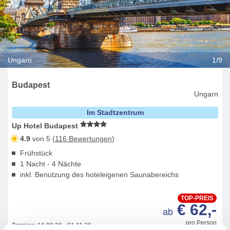
Ungarn
1/9
Budapest
Ungarn
Im Stadtzentrum
Up Hotel Budapest
4.9
von 5 (
116 Bewertungen
)
Frühstück
1 Nacht - 4 Nächte
inkl. Benutzung des hoteleigenen Saunabereichs
TOP-PREIS
€ 62,-
ab
pro Person
Termine:
16.08.26
-
01.11.26