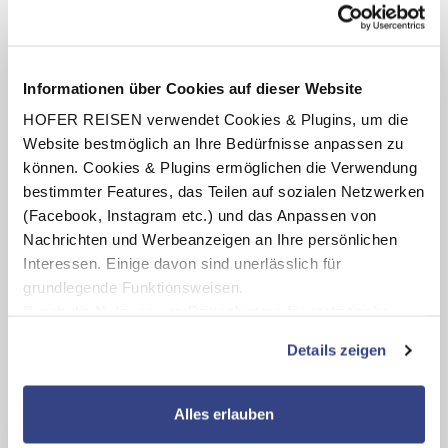
Termine anzeigen
Informationen über Cookies auf dieser Website
HOFER REISEN verwendet Cookies & Plugins, um die
INKLUSIV-LEISTUNGEN
Website bestmöglich an Ihre Bedürfnisse anpassen zu
können. Cookies & Plugins ermöglichen die Verwendung
1 - 4 x Übernachtung im Up Hotel Budapest
bestimmter Features, das Teilen auf sozialen Netzwerken
Verpflegung: Frühstücksbuffet
(Facebook, Instagram etc.) und das Anpassen von
1 x 1 Glas Sparkling Wine
Nachrichten und Werbeanzeigen an Ihre persönlichen
Interessen. Einige davon sind unerlässlich für
Benutzung des hoteleigenen Saunabereichs
(Öffnungszeiten lt. Aushang vor Ort oder online)
grundlegende Funktionsweisen.
Durch die Nutzung von Drittanbietern für statistische
Auswertungen und Direktmarketingzwecke können Sie
Details zeigen
zusätzliche Dienste bzw. Technologien von Drittanbietern
Karte ansehen
nutzen und uns sowie Dritten weitere Personalisierungen
ermöglichen, dabei kommt es auch zu Übermittlungen
Alles erlauben
Ihrer Daten an US-Drittanbieter.
Link zur
Up Hotel Budapest