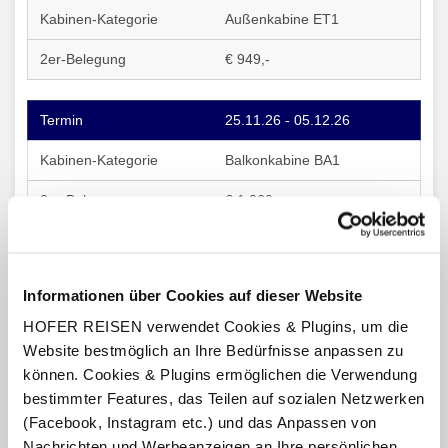
Außenkabine ET1
€ 949,-
25.11.26 - 05.12.26
Balkonkabine BA1
€ 1.269,-
25.11.26 - 05.12.26
Informationen über Cookies auf dieser Website
Balkonkabine BA2
HOFER REISEN verwendet Cookies & Plugins, um die
€ 1.369,-
Website bestmöglich an Ihre Bedürfnisse anpassen zu
können. Cookies & Plugins ermöglichen die Verwendung
Alle Preise pro Person und Aufenthalt
bestimmter Features, das Teilen auf sozialen Netzwerken
(Facebook, Instagram etc.) und das Anpassen von
Nachrichten und Werbeanzeigen an Ihre persönlichen