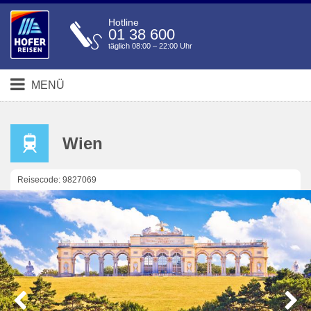
Hotline
01 38 600
täglich 08:00 – 22:00 Uhr
MENÜ
Wien
Reisecode: 9827069