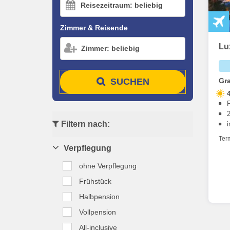
Reisezeitraum: beliebig
Zimmer & Reisende
Lu
Zimmer: beliebig
SUCHEN
Gra
Filtern nach:
i
Ter
Verpflegung
ohne Verpflegung
Frühstück
Halbpension
Vollpension
All-inclusive