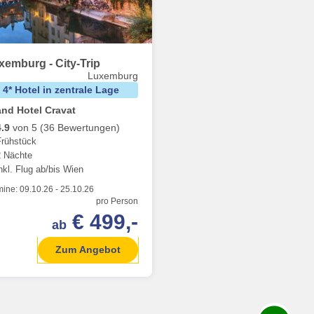
xemburg - City-Trip
Luxemburg
4* Hotel in zentrale Lage
nd Hotel Cravat
4.9
von 5 (36 Bewertungen)
Frühstück
2 Nächte
nkl. Flug ab/bis Wien
mine:
09.10.26
-
25.10.26
pro Person
€ 499,-
ab
Zum Angebot