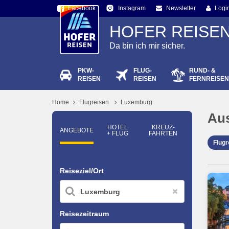
Facebook
Newsletter
Logi
Instagram
HOFER REISE
Da bin ich mir sicher.
PKW-
FLUG-
RUND- &
Passw
REISEN
REISEN
FERNREISEN
Home
Flugreisen
Luxemburg
Au
HOTEL
KREUZ­
ANGEBOTE
+ FLUG
FAHRTEN
Flug
Reiseziel/Ort
Reisezeitraum