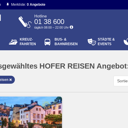
n
Merkliste:
0 Angebote
N
Hotline
01 38 600
täglich 08:00 – 22:00 Uhr
KREUZ-
BUS- &
STÄDTE &
ort vergessen?
FAHRTEN
BAHNREISEN
EVENTS
Login
sgewähltes HOFER REISEN Angebot
reisen
Sorti