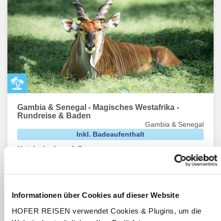
Gambia & Senegal - Magisches Westafrika -
Rundreise & Baden
Gambia & Senegal
Inkl. Badeaufenthalt
Hotels, Lodges & Camps
Vollpension und Halbpension
13 Tage / 11 Nächte
inkl. Flug ab bis Wien
Informationen über Cookies auf dieser Website
Termine:
12.02.27
-
16.05.27
pro Person
HOFER REISEN verwendet Cookies & Plugins, um die
€ 2.799,-
ab