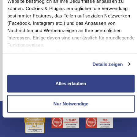
Website bestmöglich an Ihre Bedürfnisse anpassen zu
können. Cookies & Plugins ermöglichen die Verwendung
Zum Angebot
bestimmter Features, das Teilen auf sozialen Netzwerken
(Facebook, Instagram etc.) und das Anpassen von
Nachrichten und Werbeanzeigen an Ihre persönlichen
Interessen. Einige davon sind unerlässlich für grundlegende
Funktionsweisen.
Durch die Nutzung von Drittanbietern für statistische
Sie haben die Reise-Angebote gesehen
Auswertungen und Direktmarketingzwecke können Sie
Details zeigen
zusätzliche Dienste bzw. Technologien von Drittanbietern
nutzen und uns sowie Dritten weitere Personalisierungen
ermöglichen, dabei kommt es auch zu Übermittlungen Ihrer
Alles erlauben
Daten an US-Drittanbieter.
Link zur Datenschutzseite
Mit Klick auf "Alles erlauben" stimmen Sie der Verwendung
Nur Notwendige
der Cookies & Plugins auf unseren Webseiten zu.