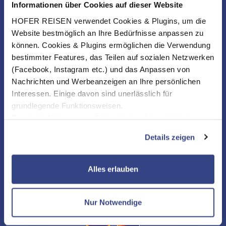
Informationen über Cookies auf dieser Website
HOFER REISEN verwendet Cookies & Plugins, um die
Website bestmöglich an Ihre Bedürfnisse anpassen zu
können. Cookies & Plugins ermöglichen die Verwendung
bestimmter Features, das Teilen auf sozialen Netzwerken
(Facebook, Instagram etc.) und das Anpassen von
Nachrichten und Werbeanzeigen an Ihre persönlichen
Interessen. Einige davon sind unerlässlich für
grundlegende Funktionsweisen.
Durch die Nutzung von Drittanbietern für statistische
Auswertungen und Direktmarketingzwecke können Sie
Details zeigen
zusätzliche Dienste bzw. Technologien von Drittanbietern
nutzen und uns sowie Dritten weitere Personalisierungen
ermöglichen, dabei kommt es auch zu Übermittlungen
NEWSLETTER
Alles erlauben
Ihrer Daten an US-Drittanbieter.
Link zur
Datenschutzseite
KONTAKT & SERVICE
Nur Notwendige
Mit Klick auf "Alles erlauben" stimmen Sie der