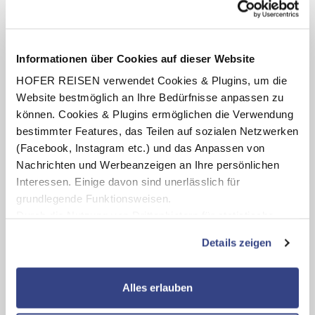
Steiermark /
Zentrum
Inkl. Erzberg Alpin Gästekarte
Erzberg Alpin Resort „by ALPS RESORTS“
4.4
von 5 (36 Bewertungen)
Informationen über Cookies auf dieser Website
Frühstück
HOFER REISEN verwendet Cookies & Plugins, um die
2 - 7 Nächte
Website bestmöglich an Ihre Bedürfnisse anpassen zu
Termine:
11.08.26
-
27.11.26
können. Cookies & Plugins ermöglichen die Verwendung
pro Person
bestimmter Features, das Teilen auf sozialen Netzwerken
€ 189,-
ab
(Facebook, Instagram etc.) und das Anpassen von
Nachrichten und Werbeanzeigen an Ihre persönlichen
Zum Angebot
Interessen. Einige davon sind unerlässlich für
grundlegende Funktionsweisen.
Durch die Nutzung von Drittanbietern für statistische
Auswertungen und Direktmarketingzwecke können Sie
Details zeigen
zusätzliche Dienste bzw. Technologien von Drittanbietern
nutzen und uns sowie Dritten weitere Personalisierungen
ermöglichen, dabei kommt es auch zu Übermittlungen
Alles erlauben
Ihrer Daten an US-Drittanbieter.
Link zur