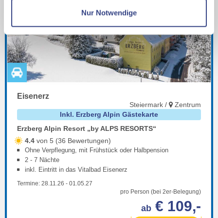
Datenschutzseite
Nur Notwendige
Mit Klick auf "Alles erlauben" stimmen Sie der
Verwendung der Cookies & Plugins auf unseren
Webseiten zu.
Eisenerz
Steiermark /
Zentrum
Inkl. Erzberg Alpin Gästekarte
Erzberg Alpin Resort „by ALPS RESORTS“
4.4
von 5 (36 Bewertungen)
Ohne Verpflegung, mit Frühstück oder Halbpension
2 - 7 Nächte
inkl. Eintritt in das Vitalbad Eisenerz
Termine:
28.11.26
-
01.05.27
pro Person (bei 2er-Belegung)
€ 109,-
ab