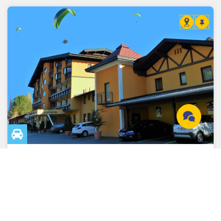
Brixen im Thale
Wilder Kaiser / Tirol /
8 Km
Inkl. Wellnessbereich (ca. 700 m²)
Vital & Sporthotel Brixen
4.8
von 5 (6 Bewertungen)
Halbpension