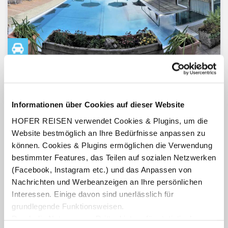
Wildschönau-Niederau
Wildschönau / Tirol /
5 Km
Inkl. Wildschönau Premium Card blau
Informationen über Cookies auf dieser Website
Hotel Simmerlwirt
4.5
von 5 (41 Bewertungen)
HOFER REISEN verwendet Cookies & Plugins, um die
Halbpension
Website bestmöglich an Ihre Bedürfnisse anpassen zu
3 - 7 Nächte
können. Cookies & Plugins ermöglichen die Verwendung
inkl. Benutzung des hoteleigenen Wellnessbereichs
bestimmter Features, das Teilen auf sozialen Netzwerken
Termine:
20.09.26
-
13.10.26
(Facebook, Instagram etc.) und das Anpassen von
pro Person
Nachrichten und Werbeanzeigen an Ihre persönlichen
€ 229,-
ab
Interessen. Einige davon sind unerlässlich für
grundlegende Funktionsweisen.
Zum Angebot
Durch die Nutzung von Drittanbietern für statistische