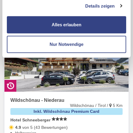
Auswertungen und Direktmarketingzwecke können Sie
Details zeigen
zusätzliche Dienste bzw. Technologien von Drittanbietern
nutzen und uns sowie Dritten weitere Personalisierungen
ermöglichen, dabei kommt es auch zu Übermittlungen
Alles erlauben
Ihrer Daten an US-Drittanbieter.
Link zur
Datenschutzseite
Nur Notwendige
Mit Klick auf "Alles erlauben" stimmen Sie der
Verwendung der Cookies & Plugins auf unseren
Webseiten zu.
Wildschönau - Niederau
Wildschönau / Tirol /
5 Km
Inkl. Wildschönau Premium Card
Hotel Schneeberger
4.9
von 5 (43 Bewertungen)