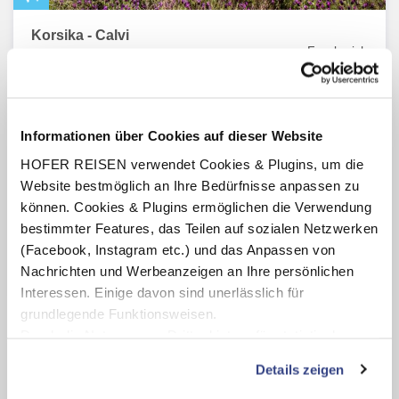
Korsika - Calvi
Frankreich
Adults only
Ferienwohnung Le Home
4.9
von 5 (57 Bewertungen)
ohne Verpflegung
Informationen über Cookies auf dieser Website
7 Nächte
HOFER REISEN verwendet Cookies & Plugins, um die
inkl. Flug ab/bis Wien, Graz, Salzburg oder Innsbruck
Website bestmöglich an Ihre Bedürfnisse anpassen zu
Termine:
16.08.26
-
27.09.26
können. Cookies & Plugins ermöglichen die Verwendung
pro Person
bestimmter Features, das Teilen auf sozialen Netzwerken
€ 879,-
ab
(Facebook, Instagram etc.) und das Anpassen von
Nachrichten und Werbeanzeigen an Ihre persönlichen
Zum Angebot
Interessen. Einige davon sind unerlässlich für
grundlegende Funktionsweisen.
Durch die Nutzung von Drittanbietern für statistische
Auswertungen und Direktmarketingzwecke können Sie
Details zeigen
zusätzliche Dienste bzw. Technologien von Drittanbietern
nutzen und uns sowie Dritten weitere Personalisierungen