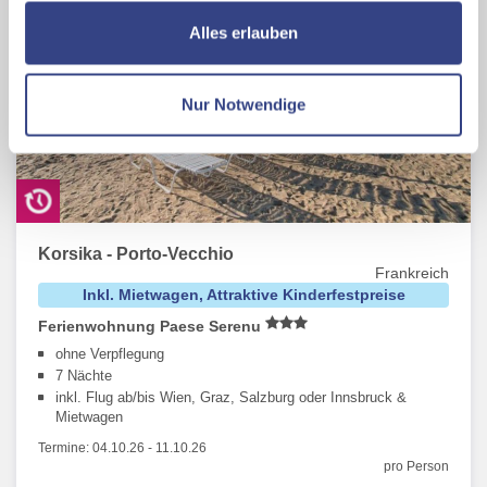
ermöglichen, dabei kommt es auch zu Übermittlungen
Alles erlauben
Ihrer Daten an US-Drittanbieter.
Link zur
Datenschutzseite
Nur Notwendige
Mit Klick auf "Alles erlauben" stimmen Sie der
Verwendung der Cookies & Plugins auf unseren
Webseiten zu.
Korsika - Porto-Vecchio
Frankreich
Inkl. Mietwagen, Attraktive Kinderfestpreise
Ferienwohnung Paese Serenu
ohne Verpflegung
7 Nächte
inkl. Flug ab/bis Wien, Graz, Salzburg oder Innsbruck &
Mietwagen
Termine:
04.10.26
-
11.10.26
pro Person