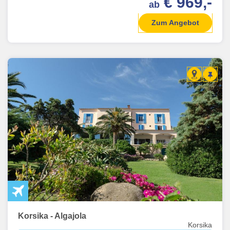
€ 969,-
ab
Zum Angebot
Korsika - Algajola
Korsika